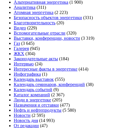
Альтернативная энергетика
(1 900)
Аналитика
(311)
Атомная энергетика
(2 223)
Безопасность объектов энергетики
(331)
Благотворительность
(20)
Видео
(229)
Вспомогательные отрасли
(320)
Выставки, конференции, новости
(3 319)
Газ
(3 645)
Галерея
(945)
ЖКХ
(304)
Законодательные акты
(184)
Интервью
(24)
Интересные факты в энергетике
(414)
Инфографика
(1)
Календарь выставок
(555)
Календарь семинаров, конференций
(38)
Календарь событий
(9)
Каталог компаний
(2 367)
Люди в энергетике
(205)
Назначения и отставки
(477)
Нефть и нефтепродукты
(5 580)
Новости
(2 595)
Новость дня
(14 993)
От редакции
(47)