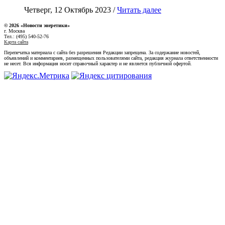
Четверг, 12 Октябрь 2023 /
Читать далее
© 2026 «Новости энеретики»
г. Москва
Тел.: (495) 540-52-76
Карта сайта
Перепечатка материала с сайта без разрешения Редакции запрещена. За содержание новостей,
объявлений и комментариев, размещенных пользователями сайта, редакция журнала ответственности
не несет. Вся информация носит справочный характер и не является публичной офертой.