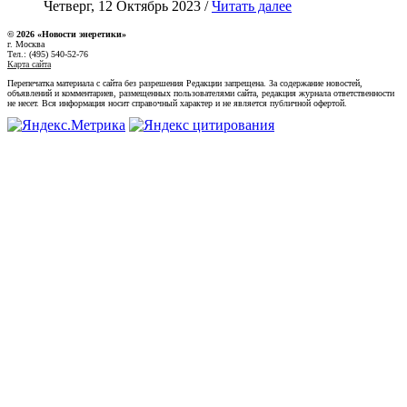
Четверг, 12 Октябрь 2023 /
Читать далее
© 2026 «Новости энеретики»
г. Москва
Тел.: (495) 540-52-76
Карта сайта
Перепечатка материала с сайта без разрешения Редакции запрещена. За содержание новостей,
объявлений и комментариев, размещенных пользователями сайта, редакция журнала ответственности
не несет. Вся информация носит справочный характер и не является публичной офертой.