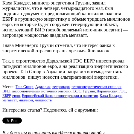
Каха Каладзе, министр энергетики Грузии, заявил
журналистам, что в четверг, четырнадцатого мая, был
подписан документ, предполагающий капиталовложения
ЕБРР в грузинскую энергетику в объеме тридцать миллионов
евро, на которые будет сооружен генерирующий объект,
использующий ВИЭ (возобновляемый источник энергии) —
ветропарк мощностью двадцать мегаватт.
Глава Минэнерго Грузии отметил, что интерес банка к
энергетической отрасли страны чрезвычайно высок.
Так, в строительство Дарьяльской ГЭС ЕБРР инвестировал
пятьдесят миллионов евро, а на реализацию энергетического
проекта Tata Group в Аджарии направил восемьдесят пять
миллионов, пишут новости альтернативной энергетики.
Метки:
Tata Group
,
Аджария
,
ветропарк
,
ветроэнергетическая станция
,
ВИЭ
,
возобновляемый источник энергии
,
ВЭС
,
Грузия
,
Дарьяльская ГЭС
,
ЕБРР
,
евро
,
Европейский банк реконструкции и развития
,
Каха Каладзе
,
мегаватт
,
миллион
,
мощность
Интересная статья? Поделитесь ей с друзьями:
Вы должны выполнить вход/регистрацию чтобы