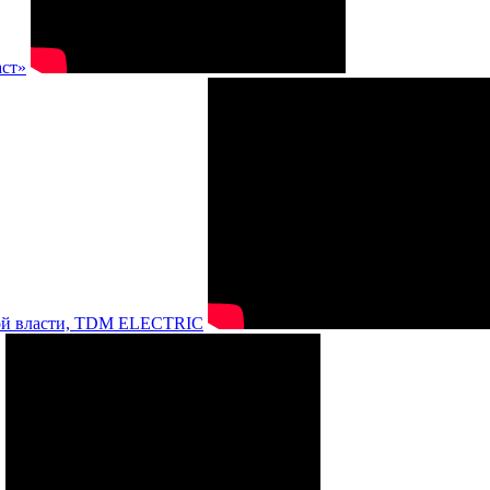
аст»
нной власти, TDM ELECTRIC