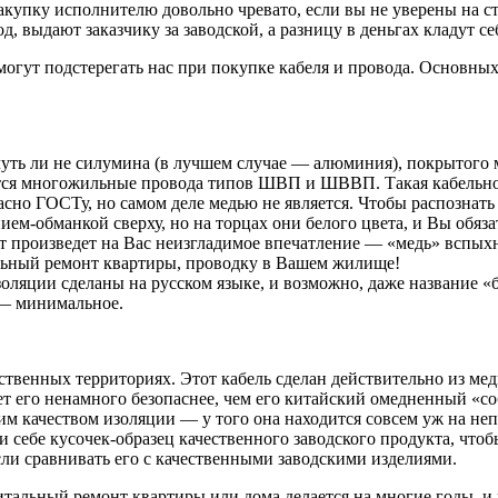
акупку исполнителю довольно чревато, если вы не уверены на с
 выдают заказчику за заводской, а разницу в деньгах кладут се
огут подстерегать нас при покупке кабеля и провода. Основных
 чуть ли не силумина (в лучшем случае — алюминия), покрытого
тся многожильные провода типов ШВП и ШВВП. Такая кабельно-п
асно ГОСТу, но самом деле медью не является. Чтобы распознать 
м-обманкой сверху, но на торцах они белого цвета, и Вы обяза
ат произведет на Вас неизгладимое впечатление — «медь» вспыхне
тальный ремонт квартиры, проводку в Вашем жилище!
золяции сделаны на русском языке, и возможно, даже название «
 — минимальное.
ственных территориях. Этот кабель сделан действительно из меди,
ет его ненамного безопаснее, чем его китайский омедненный «со
им качеством изоляции — у того она находится совсем уж на не
 себе кусочек-образец качественного заводского продукта, что
сли сравнивать его с качественными заводскими изделиями.
тальный ремонт квартиры или дома делается на многие годы, и 