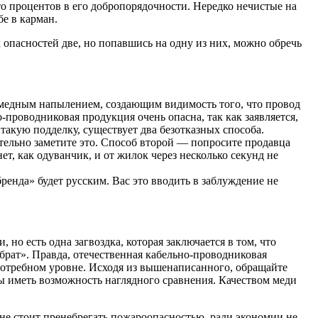
то процентов в его добропорядочности. Нередко нечистые на
бе в карман.
 опасностей две, но попавшись на одну из них, можно обречь
 медным напылением, создающим видимость того, что провод
роводниковая продукция очень опасна, так как заявляется,
такую подделку, существует два безотказных способа.
тельно заметите это. Способ второй — попросите продавца
т, как одуванчик, и от жилок через несколько секунд не
бренда» будет русским. Вас это вводить в заблуждение не
 но есть одна загвоздка, которая заключается в том, что
брат». Правда, отечественная кабельно-проводниковая
потребном уровне. Исходя из вышенаписанного, обращайте
бы иметь возможность наглядного сравнения. Качеством меди
не стоит пренебрегать пожароопасностью, ради экономии не