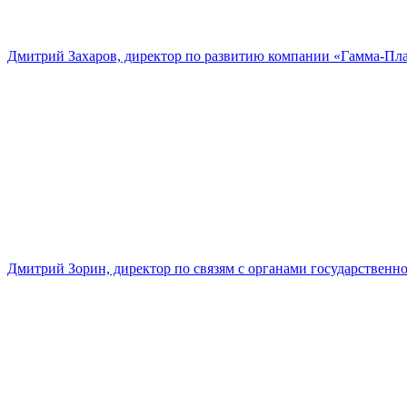
Дмитрий Захаров, директор по развитию компании «Гамма-Пл
Дмитрий Зорин, директор по связям с органами государстве