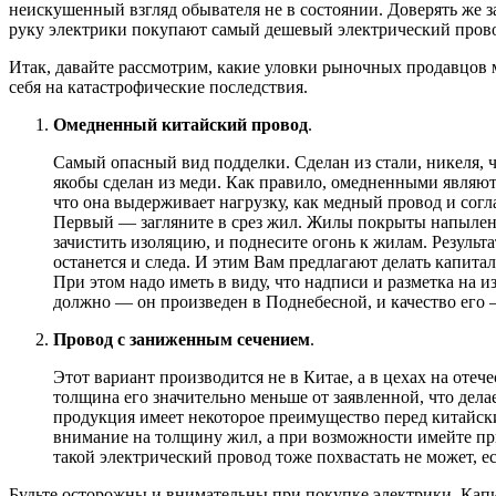
неискушенный взгляд обывателя не в состоянии. Доверять же з
руку электрики покупают самый дешевый электрический провод,
Итак, давайте рассмотрим, какие уловки рыночных продавцов м
себя на катастрофические последствия.
Омедненный китайский провод
.
Самый опасный вид подделки. Сделан из стали, никеля,
якобы сделан из меди. Как правило, омедненными являю
что она выдерживает нагрузку, как медный провод и согл
Первый — загляните в срез жил. Жилы покрыты напыление
зачистить изоляцию, и поднесите огонь к жилам. Результ
останется и следа. И этим Вам предлагают делать капи
При этом надо иметь в виду, что надписи и разметка на и
должно — он произведен в Поднебесной, и качество его
Провод с заниженным сечением
.
Этот вариант производится не в Китае, а в цехах на отече
толщина его значительно меньше от заявленной, что дела
продукция имеет некоторое преимущество перед китайск
внимание на толщину жил, а при возможности имейте при
такой электрический провод тоже похвастать не может, е
Будьте осторожны и внимательны при покупке электрики. Капи