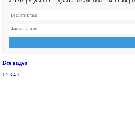
Хотите регулярно получать свежие новости по энер
Все видео
1
2
3
4
5