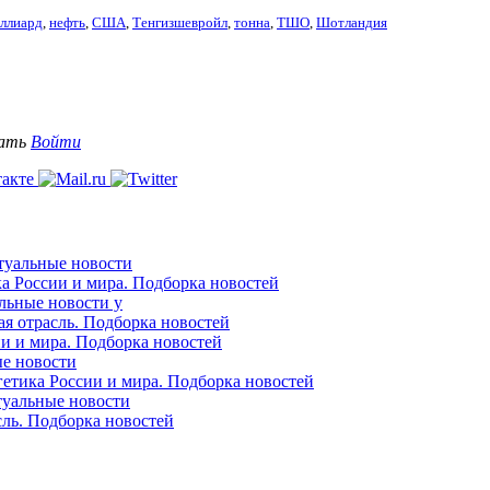
ллиард
,
нефть
,
США
,
Тенгизшевройл
,
тонна
,
ТШО
,
Шотландия
вать
Войти
ктуальные новости
ка России и мира. Подборка новостей
альные новости у
ая отрасль. Подборка новостей
ии и мира. Подборка новостей
ые новости
гетика России и мира. Подборка новостей
ктуальные новости
сль. Подборка новостей