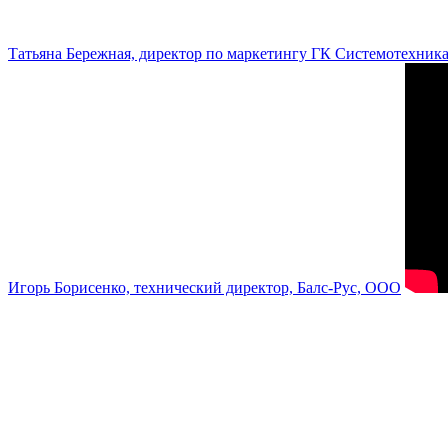
Татьяна Бережная, директор по маркетингу ГК Системотехник
Игорь Борисенко, технический директор, Балс-Рус, ООО