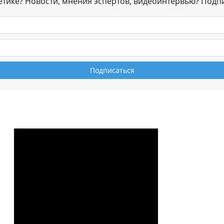
гетике? Новости, мнения эспертов, видеоинтервью? Подп