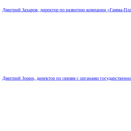
Дмитрий Захаров, директор по развитию компании «Гамма-Пл
Дмитрий Зорин, директор по связям с органами государстве