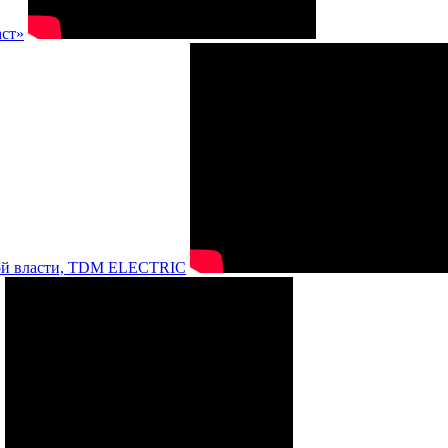
аст»
нной власти, TDM ELECTRIC