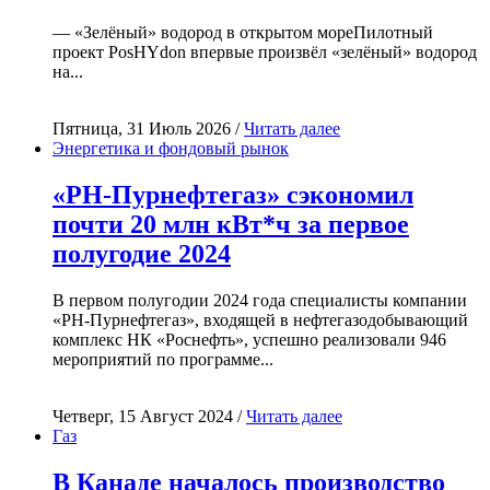
— «Зелёный» водород в открытом мореПилотный
проект PosHYdon впервые произвёл «зелёный» водород
на...
Пятница, 31 Июль 2026 /
Читать далее
Энергетика и фондовый рынок
«РН-Пурнефтегаз» сэкономил
почти 20 млн кВт*ч за первое
полугодие 2024
В первом полугодии 2024 года специалисты компании
«РН-Пурнефтегаз», входящей в нефтегазодобывающий
комплекс НК «Роснефть», успешно реализовали 946
мероприятий по программе...
Четверг, 15 Август 2024 /
Читать далее
Газ
В Канаде началось производство