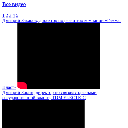
Все видео
1
2
3
4
5
Дмитрий Захаров, директор по развитию компании «Гамма-
Пласт»
Дмитрий Зорин, директор по связям с органами
государственной власти, TDM ELECTRIC