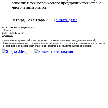
решений и технологического предпринимательства, с
многолетним опытом...
Четверг, 12 Октябрь 2023 /
Читать далее
© 2026 «Новости энеретики»
г. Москва
Тел.: (495) 540-52-76
Карта сайта
Перепечатка материала с сайта без разрешения Редакции запрещена. За содержание новостей,
объявлений и комментариев, размещенных пользователями сайта, редакция журнала ответственности
не несет. Вся информация носит справочный характер и не является публичной офертой.