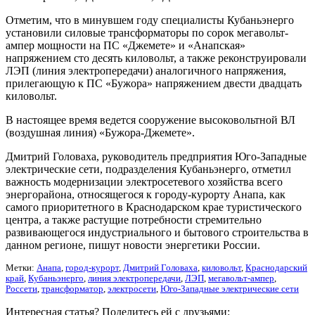
Отметим, что в минувшем году специалисты Кубаньэнерго
установили силовые трансформаторы по сорок мегавольт-
ампер мощности на ПС «Джемете» и «Анапская»
напряжением сто десять киловольт, а также реконструировали
ЛЭП (линия электропередачи) аналогичного напряжения,
прилегающую к ПС «Бужора» напряжением двести двадцать
киловольт.
В настоящее время ведется сооружение высоковольтной ВЛ
(воздушная линия) «Бужора-Джемете».
Дмитрий Головаха, руководитель предприятия Юго-Западные
электрические сети, подразделения Кубаньэнерго, отметил
важность модернизации электросетевого хозяйства всего
энергорайона, относящегося к городу-курорту Анапа, как
самого приоритетного в Краснодарском крае туристического
центра, а также растущие потребности стремительно
развивающегося индустриального и бытового строительства в
данном регионе, пишут новости энергетики России.
Метки:
Анапа
,
город-курорт
,
Дмитрий Головаха
,
киловольт
,
Краснодарский
край
,
Кубаньэнерго
,
линия электропередачи
,
ЛЭП
,
мегавольт-ампер
,
Россети
,
трансформатор
,
электросети
,
Юго-Западные электрические сети
Интересная статья? Поделитесь ей с друзьями: