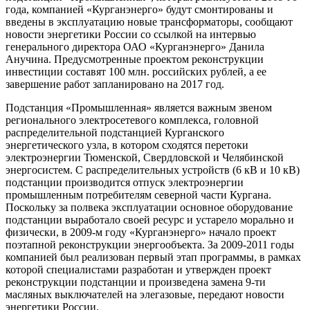
года, компанией «Курганэнерго» будут смонтированы и
введены в эксплуатацию новые трансформаторы, сообщают
новости энергетики России со ссылкой на интервью
генерального директора ОАО «Курганэнерго» Данила
Анучина. Предусмотренные проектом реконструкции
инвестиции составят 100 млн. российских рублей, а ее
завершение работ запланировано на 2017 год.
Подстанция «Промышленная» является важным звеном
регионального электросетевого комплекса, головной
распределительной подстанцией Курганского
энергетического узла, в котором сходятся перетоки
электроэнергии Тюменской, Свердловской и Челябинской
энергосистем. С распределительных устройств (6 кВ и 10 кВ)
подстанции производится отпуск электроэнергии
промышленным потребителям северной части Кургана.
Поскольку за полвека эксплуатации основное оборудование
подстанции выработало своей ресурс и устарело морально и
физически, в 2009-м году «Курганэнерго» начало проект
поэтапной реконструкции энергообъекта. За 2009-2011 годы
компанией был реализован первый этап программы, в рамках
которой специалистами разработан и утвержден проект
реконструкции подстанции и произведена замена 9-ти
масляных выключателей на элегазовые, передают новости
энергетики России.