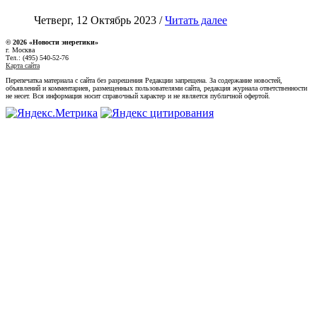
Четверг, 12 Октябрь 2023 /
Читать далее
© 2026 «Новости энеретики»
г. Москва
Тел.: (495) 540-52-76
Карта сайта
Перепечатка материала с сайта без разрешения Редакции запрещена. За содержание новостей,
объявлений и комментариев, размещенных пользователями сайта, редакция журнала ответственности
не несет. Вся информация носит справочный характер и не является публичной офертой.