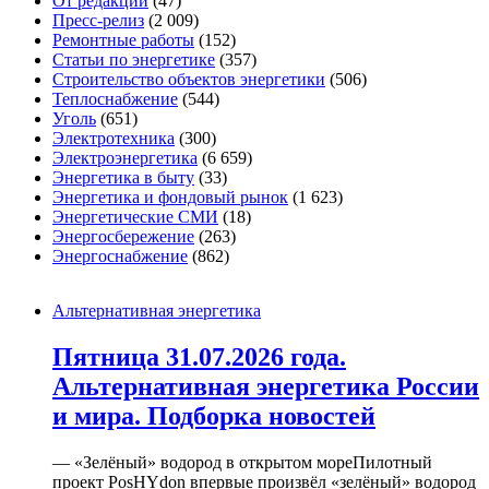
От редакции
(47)
Пресс-релиз
(2 009)
Ремонтные работы
(152)
Статьи по энергетике
(357)
Строительство объектов энергетики
(506)
Теплоснабжение
(544)
Уголь
(651)
Электротехника
(300)
Электроэнергетика
(6 659)
Энергетика в быту
(33)
Энергетика и фондовый рынок
(1 623)
Энергетические СМИ
(18)
Энергосбережение
(263)
Энергоснабжение
(862)
Альтернативная энергетика
Пятница 31.07.2026 года.
Альтернативная энергетика России
и мира. Подборка новостей
— «Зелёный» водород в открытом мореПилотный
проект PosHYdon впервые произвёл «зелёный» водород