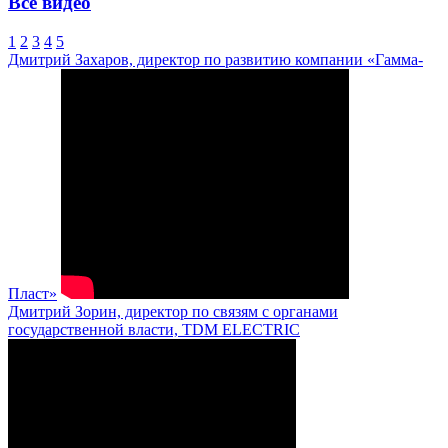
Все видео
1
2
3
4
5
Дмитрий Захаров, директор по развитию компании «Гамма-
Пласт»
Дмитрий Зорин, директор по связям с органами
государственной власти, TDM ELECTRIC