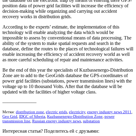
the database on the electronic map by means of entering there GPS-
position data of power grid facilities will increase the efficiency of
decision-making while organizing and carrying out accident
recovery works in distribution grids.
According to the experts’ estimate, the implementation of this
technology will enable analyzing the data which would be
impossible to assess by conventional means of data processing. The
ability of the system to make spatial requests and search in the
database, define the routes to the places of technological failures will
enable increasing the efficiency of accident recovery world as well
as more careful scheduling of repair and maintenance activities.
Be the end of this year the specialists of Kuzbassenergo-Distribution
Zone are to add to the GeoGrids database the GPS-coordinates of
power grid facilities (substations, power transmission lines) with the
voltage up to 10 thousand Volts. After that the database will be
updated with the facilities of higher voltage class.
———————
Метки:
distribution zone
,
electric grids
,
electricity
,
energy industry news 2011
,
Geo Grid
,
IDGC of Siberia
,
Kuzbassenergo-Distribution Zone
,
power
transmission line
,
Russian energy industry news
,
substation
Интересная статья? Поделитесь ей с друзьями: