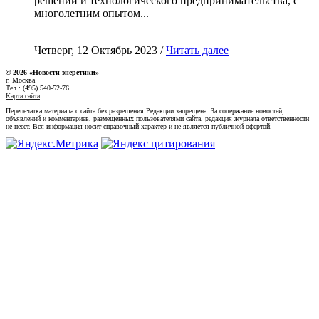
решений и технологического предпринимательства, с
многолетним опытом...
Четверг, 12 Октябрь 2023 /
Читать далее
© 2026 «Новости энеретики»
г. Москва
Тел.: (495) 540-52-76
Карта сайта
Перепечатка материала с сайта без разрешения Редакции запрещена. За содержание новостей,
объявлений и комментариев, размещенных пользователями сайта, редакция журнала ответственности
не несет. Вся информация носит справочный характер и не является публичной офертой.