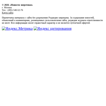
© 2026 «Новости энеретики»
г. Москва
Тел.: (495) 540-52-76
Карта сайта
Перепечатка материала с сайта без разрешения Редакции запрещена. За содержание новостей,
объявлений и комментариев, размещенных пользователями сайта, редакция журнала ответственности
не несет. Вся информация носит справочный характер и не является публичной офертой.