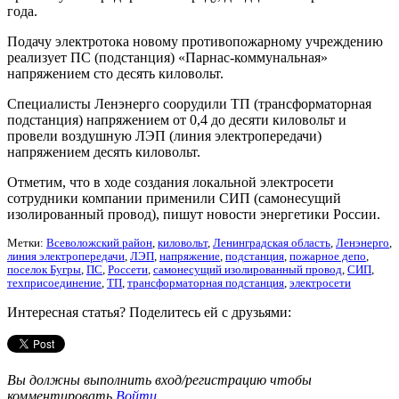
года.
Подачу электротока новому противопожарному учреждению
реализует ПС (подстанция) «Парнас-коммунальная»
напряжением сто десять киловольт.
Специалисты Ленэнерго соорудили ТП (трансформаторная
подстанция) напряжением от 0,4 до десяти киловольт и
провели воздушную ЛЭП (линия электропередачи)
напряжением десять киловольт.
Отметим, что в ходе создания локальной электросети
сотрудники компании применили СИП (самонесущий
изолированный провод), пишут новости энергетики России.
Метки:
Всеволожский район
,
киловольт
,
Ленинградская область
,
Ленэнерго
,
линия электропередачи
,
ЛЭП
,
напряжение
,
подстанция
,
пожарное депо
,
поселок Бугры
,
ПС
,
Россети
,
самонесущий изолированный провод
,
СИП
,
техприсоединение
,
ТП
,
трансформаторная подстанция
,
электросети
Интересная статья? Поделитесь ей с друзьями:
Вы должны выполнить вход/регистрацию чтобы
комментировать
Войти