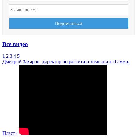
Все видео
1
2
3
4
5
Дмитрий Захаров, директор по развитию компании «Гамма-
Пласт»