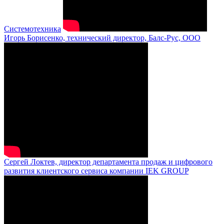
Системотехника
Игорь Борисенко, технический директор, Балс-Рус, ООО
Сергей Локтев, директор департамента продаж и цифрового
развития клиентского сервиса компании IEK GROUP