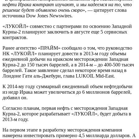
нефти Ирака контракт изучают, и мы надеемся на то, что
решение будет объявлено очень скоро
», — цитирует слова
источника Dow Jones Newswires.
«ЛУКОЙЛ» совместно с партнерами по освоению Западной
Курны-2 планируют заключить в августе еще 5 сервисных
контрактов.
Ранее агентство «ПРАЙМ» сообщало о том, что руководство
НК «ЛУКОЙЛ» планирует довести в 2013-м году объемы
ежедневной добычи на иракском месторождении Западная
Курна-2 до 150 тысяч баррелей, а в 2014-м – до 400-500 тысяч
баррелей. Такое заявление сделал некоторое время назад в
Лондоне Гати аль-Джебури, глава LUKOIL Mid-East.
К 2014-му году суммарный ежедневный объем нефтедобычи
из недр Ирака может увеличиться до 6 миллионов баррелей,
добавил он.
Согласно планам, первая нефть с месторождения Западная
Курна-2, которое разрабатывает «ЛУКОЙЛ», будет добыта в
2013-м году.
На первом этапе в разработку месторождения компания
намерена инвестировать примерно 4,5 миллиарда долларов. А