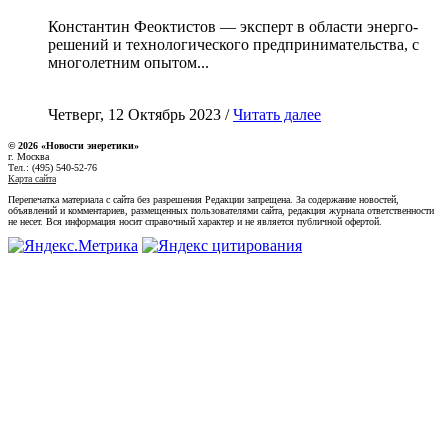
Константин Феоктистов — эксперт в области энерго-
решений и технологического предпринимательства, с
многолетним опытом...
Четверг, 12 Октябрь 2023 /
Читать далее
© 2026 «Новости энеретики»
г. Москва
Тел.: (495) 540-52-76
Карта сайта
Перепечатка материала с сайта без разрешения Редакции запрещена. За содержание новостей,
объявлений и комментариев, размещенных пользователями сайта, редакция журнала ответственности
не несет. Вся информация носит справочный характер и не является публичной офертой.