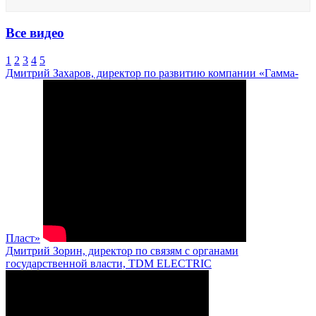
Все видео
1
2
3
4
5
Дмитрий Захаров, директор по развитию компании «Гамма-
Пласт»
Дмитрий Зорин, директор по связям с органами
государственной власти, TDM ELECTRIC