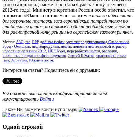
этого газопровода может состояться уже к концу текущего
2012-го года). Министр энергетики России особо отметил, что
открытие «Южного потока» позволит «
не только обеспечить
долгосрочные поставки газа европейским потребителям по
стабильным ценам, но также создаст необходимые условия
для равноправной конкуренции на европейском газовом рынке
«.
Метки:
АЗС
,
газ
,
ГРР
,
добыча нефти
,
мультипродуктопровод Славонский
Брод - Омишаль
,
нефтепродукты
,
нефть
,
новости нефтегазовой отрасли
,
новости энергетики 2012
,
НПЗ Брод
,
переработка нефти
,
разведки
,
розничная продажа нефтепродуктов
,
Сергей Шматко
,
транспортировка
газа
,
Хорватия
,
Южный поток
Интересная статья? Поделитесь ей с друзьями:
Вы должны выполнить вход/регистрацию чтобы
комментировать
Войти
Также Вы можете войти используя:
Одной строкой