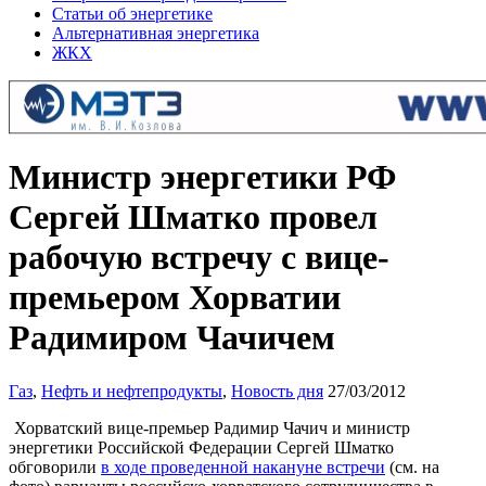
Статьи об энергетике
Альтернативная энергетика
ЖКХ
Министр энергетики РФ
Сергей Шматко провел
рабочую встречу с вице-
премьером Хорватии
Радимиром Чачичем
Газ
,
Нефть и нефтепродукты
,
Новость дня
27/03/2012
Хорватский вице-премьер Радимир Чачич и министр
энергетики Российской Федерации Сергей Шматко
обговорили
в ходе проведенной накануне встречи
(см. на