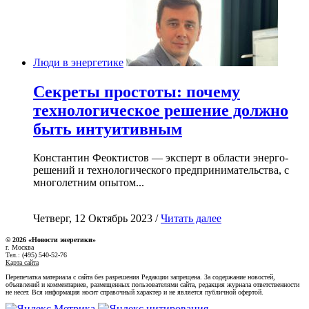
Люди в энергетике
Секреты простоты: почему
технологическое решение должно
быть интуитивным
Константин Феоктистов — эксперт в области энерго-
решений и технологического предпринимательства, с
многолетним опытом...
Четверг, 12 Октябрь 2023 /
Читать далее
© 2026 «Новости энеретики»
г. Москва
Тел.: (495) 540-52-76
Карта сайта
Перепечатка материала с сайта без разрешения Редакции запрещена. За содержание новостей,
объявлений и комментариев, размещенных пользователями сайта, редакция журнала ответственности
не несет. Вся информация носит справочный характер и не является публичной офертой.