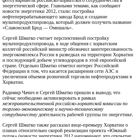
фото) варианты российско-хорватского сотрудничества в
энергетической сфере. Главными темами, как сообщают
новости энергетики 2012, стали: постройка
нефтеперерабатывающего завода Брод и создание
мультипродуктопровода, который должен получить название
«Славонский Брод — Омишаль».
Сергей Шматко считает перспективной постройку
мультипродуктопровода, в ходе общения с хорватским
коллегой российский министр обозначил заинтересованность
энергокомплекса России в разведках на территории Хорватии
и последующей добыче углеводородов в этой европейской
стране. Отдельно Шматко отметил интерес Российской
Федерации в том, что касается расширения сети АЗС и
увеличения объемов розничной торговли нефтепродуктами в
Хорватии.
Радимир Чачич и Сергей Шматко пришли к выводу, что
сейчас необходимо активизировать в рамках
межправительственной российско-хорватской комиссии по
торгово-экономическому и научно-техническому
сотрудничеству
деятельность рабочей группы по энергетике.
Сергей Шматко также рассказал вице-премьеру Хорватии о
планах относительно скорой реализации проекта «Южный
поток» (новости энергетики 2012 напоминают, что открытие