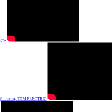
аст»
нной власти, TDM ELECTRIC