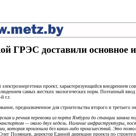
ой ГРЭС доставили основное и
 электроэнергетики проект, характеризующийся внедрением со
блюдением самых жестких экологических норм. Поэтапный ввод
 г.г.
ание, предназначенное для строительства второго и третьего э
ская и речная перевозки из порта Ямбурга до станции заняла п
анспортом — около двух недель. Наличие инфраструктуры, пост
и, которая произошла без каких-либо происшествий. Это позво
 Олег Полянцев, директор Единой дирекции проекта по строите