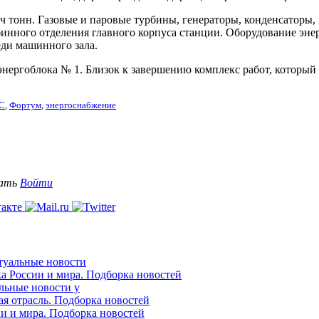
 тонн. Газовые и паровые турбины, генераторы, конденсаторы, 
инного отделения главного корпуса станции. Оборудование эне
еди машинного зала.
ергоблока № 1. Близок к завершению комплекс работ, который п
ЭС
,
Фортум
,
энергоснабжение
вать
Войти
ктуальные новости
ка России и мира. Подборка новостей
альные новости у
ая отрасль. Подборка новостей
ии и мира. Подборка новостей