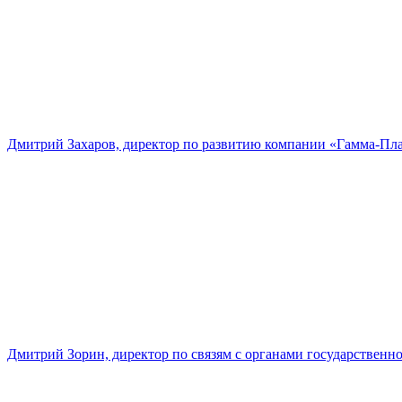
Дмитрий Захаров, директор по развитию компании «Гамма-Пл
Дмитрий Зорин, директор по связям с органами государстве