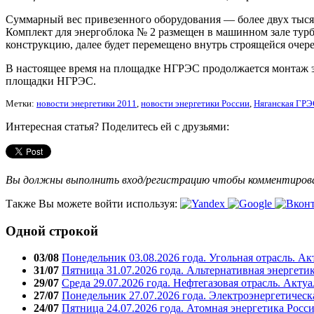
Суммарный вес привезенного оборудования — более двух тысяч
Комплект для энергоблока № 2 размещен в машинном зале турб
конструкцию, далее будет перемещено внутрь строящейся очер
В настоящее время на площадке НГРЭС продолжается монтаж эн
площадки НГРЭС.
Метки:
новости энергетики 2011
,
новости энергетики России
,
Няганская ГР
Интересная статья? Поделитесь ей с друзьями:
Вы должны выполнить вход/регистрацию чтобы комментиро
Также Вы можете войти используя:
Одной строкой
03/08
Понедельник 03.08.2026 года. Угольная отрасль. А
31/07
Пятница 31.07.2026 года. Альтернативная энергети
29/07
Среда 29.07.2026 года. Нефтегазовая отрасль. Акту
27/07
Понедельник 27.07.2026 года. Электроэнергетическ
24/07
Пятница 24.07.2026 года. Атомная энергетика Росс