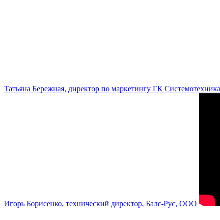
Татьяна Бережная, директор по маркетингу ГК Системотехник
Игорь Борисенко, технический директор, Балс-Рус, ООО