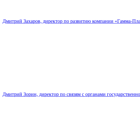
Дмитрий Захаров, директор по развитию компании «Гамма-Пл
Дмитрий Зорин, директор по связям с органами государстве