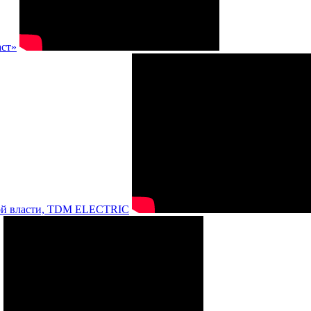
аст»
нной власти, TDM ELECTRIC