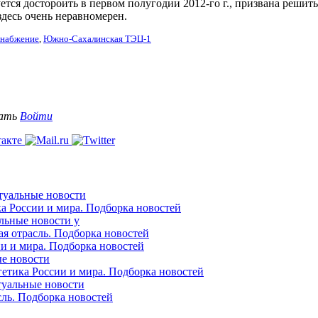
ся достороить в первом полугодии 2012-го г., призвана решит
здесь очень неравномерен.
снабжение
,
Южно-Сахалинская ТЭЦ-1
вать
Войти
ктуальные новости
ка России и мира. Подборка новостей
альные новости у
ая отрасль. Подборка новостей
ии и мира. Подборка новостей
ые новости
гетика России и мира. Подборка новостей
ктуальные новости
сль. Подборка новостей