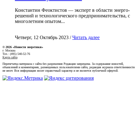
Константин Феоктистов — эксперт в области энерго-
решений и технологического предпринимательства, с
многолетним опытом...
Четверг, 12 Октябрь 2023 /
Читать далее
© 2026 «Новости энеретики»
г. Москва
Тел.: (495) 540-52-76
Карта сайта
Перепечатка материала с сайта без разрешения Редакции запрещена. За содержание новостей,
объявлений и комментариев, размещенных пользователями сайта, редакция журнала ответственности
не несет. Вся информация носит справочный характер и не является публичной офертой.