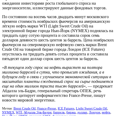
ожидании инвесторами роста глобального спроса на
энергоносители, иллюстрируют данные фондовых торгов.
По состоянию на восемь часов двадцать минут московского
времени стоимость ноябрьских фьючерсов на американскую
лёгкую нефть марки WTI (Light Sweet Crude Oil) на
электронной бирже города Нью-Йорк (NYMEX) поднялась на
тридцать одну сотую процента и составила сорок семь
долларов девяносто шесть центов за баррель. Цена ноябрьских
фьючерсов на североморскую нефтяную смесь марки Brent
Crude Oil на товарной бирже города Лондон (ICE Futures)
опустилась на тридцать девять сотых процента и составила
пятьдесят один доллар сорок шесть центов за баррель.
«
В текущем году спрос на нефть вырастет на полтора
миллиона баррелей в сутки, что превысит ожидания, а в
будущем году в связи с улучшением экономической ситуации в
масштабах планеты ежедневный спрос на сырье поднимется
еще на один миллион триста тысяч баррелей
«, — предрекает
Абдалла эль-Бадри, генеральный секретарь ОПЕК, речь
которого цитирует информагентство France-Presse, пишут
новости мировой энергетики.
Метки:
Brent Crude Oil
,
France-Presse
,
ICE Futures
,
Light Sweet Crude Oil
,
NYMEX
,
WTI
,
Абдалла Эль-Бадри
,
баррель
,
биржа
,
доллар
,
Лондон
,
нефть
,