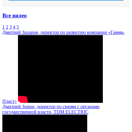
Все видео
1
2
3
4
5
Дмитрий Захаров, директор по развитию компании «Гамма-
Пласт»
Дмитрий Зорин, директор по связям с органами
государственной власти, TDM ELECTRIC