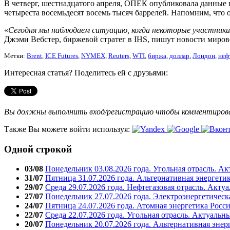
В четверг, шестнадцатого апреля, ОПЕК опубликовала данные 
четыреста восемьдесят восемь тысяч баррелей. Напомним, что
«
Сегодня мы наблюдаем ситуацию, когда некоторые участники 
Джэми Вебстер, биржевой стратег в IHS, пишут новости миров
Метки:
Brent
,
ICE Futures
,
NYMEX
,
Reuters
,
WTI
,
биржа
,
доллар
,
Лондон
,
неф
Интересная статья? Поделитесь ей с друзьями:
Вы должны выполнить вход/регистрацию чтобы комментиро
Также Вы можете войти используя:
Одной строкой
03/08
Понедельник 03.08.2026 года. Угольная отрасль. А
31/07
Пятница 31.07.2026 года. Альтернативная энергети
29/07
Среда 29.07.2026 года. Нефтегазовая отрасль. Акту
27/07
Понедельник 27.07.2026 года. Электроэнергетическ
24/07
Пятница 24.07.2026 года. Атомная энергетика Росс
22/07
Среда 22.07.2026 года. Угольная отрасль. Актуальн
20/07
Понедельник 20.07.2026 года. Альтернативная энер