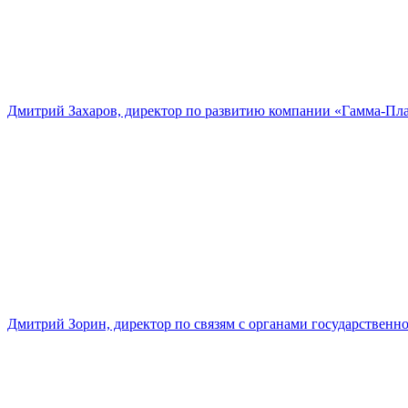
Дмитрий Захаров, директор по развитию компании «Гамма-Пл
Дмитрий Зорин, директор по связям с органами государстве