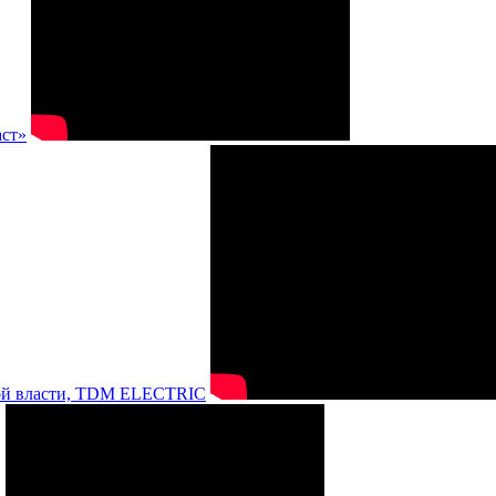
аст»
нной власти, TDM ELECTRIC