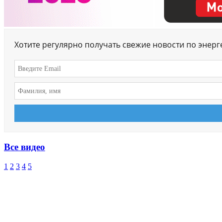
Хотите регулярно получать свежие новости по энер
Все видео
1
2
3
4
5