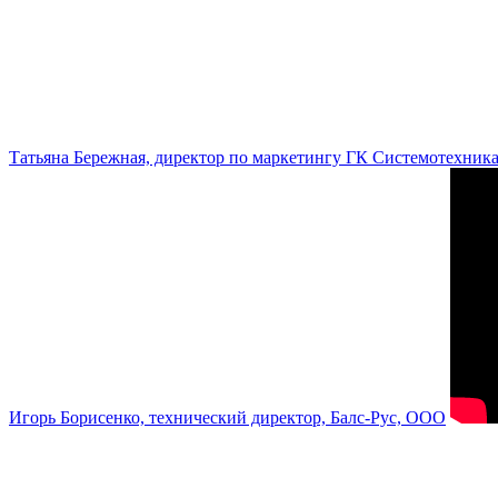
Татьяна Бережная, директор по маркетингу ГК Системотехник
Игорь Борисенко, технический директор, Балс-Рус, ООО