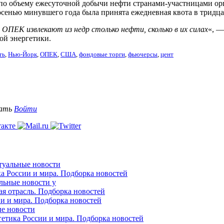
по объему ежесуточной добычи нефти странами-участницами орг
 осенью минувшего года была принята ежедневная квота в тридц
ОПЕК извлекают из недр столько нефти, сколько в их силах
«, —
ой энергетики.
ть
,
Нью-Йорк
,
ОПЕК
,
США
,
фондовые торги
,
фьючерсы
,
цент
вать
Войти
ктуальные новости
ка России и мира. Подборка новостей
альные новости у
ая отрасль. Подборка новостей
ии и мира. Подборка новостей
ые новости
гетика России и мира. Подборка новостей