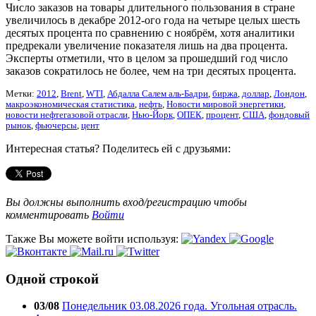
Число заказов на товары длительного пользования в стране
увеличилось в декабре 2012-ого года на четыре целых шесть
десятых процента по сравнению с ноябрём, хотя аналитики
предрекали увеличение показателя лишь на два процента.
Эксперты отметили, что в целом за прошедший год число
заказов сократилось не более, чем на три десятых процента.
Метки:
2012
,
Brent
,
WTI
,
Абдалла Салем аль-Бадри
,
биржа
,
доллар
,
Лондон
,
макроэкономическая статистика
,
нефть
,
Новости мировой энергетики
,
новости нефтегазовой отрасли
,
Нью-Йорк
,
ОПЕК
,
процент
,
США
,
фондовый
рынок
,
фьючерсы
,
цент
Интересная статья? Поделитесь ей с друзьями:
Вы должны выполнить вход/регистрацию чтобы
комментировать
Войти
Также Вы можете войти используя:
Одной строкой
03/08
Понедельник 03.08.2026 года. Угольная отрасль.