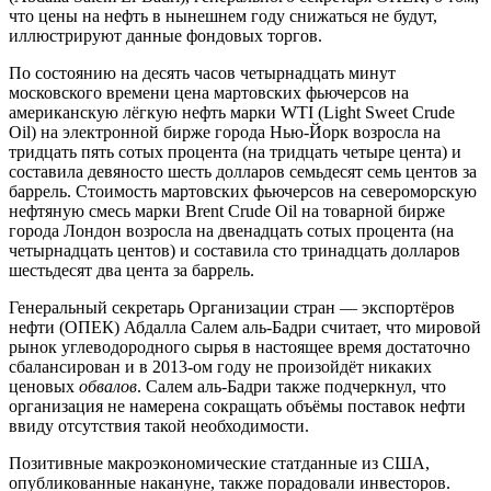
что цены на нефть в нынешнем году снижаться не будут,
иллюстрируют данные фондовых торгов.
По состоянию на десять часов четырнадцать минут
московского времени цена мартовских фьючерсов на
американскую лёгкую нефть марки WTI (Light Sweet Crude
Oil) на электронной бирже города Нью-Йорк возросла на
тридцать пять сотых процента (на тридцать четыре цента) и
составила девяносто шесть долларов семьдесят семь центов за
баррель. Стоимость мартовских фьючерсов на североморскую
нефтяную смесь марки Brent Crude Oil на товарной бирже
города Лондон возросла на двенадцать сотых процента (на
четырнадцать центов) и составила сто тринадцать долларов
шестьдесят два цента за баррель.
Генеральный секретарь Организации стран — экспортёров
нефти (ОПЕК) Абдалла Салем аль-Бадри считает, что мировой
рынок углеводородного сырья в настоящее время достаточно
сбалансирован и в 2013-ом году не произойдёт никаких
ценовых
обвалов
. Салем аль-Бадри также подчеркнул, что
организация не намерена сокращать объёмы поставок нефти
ввиду отсутствия такой необходимости.
Позитивные макроэкономические статданные из США,
опубликованные накануне, также порадовали инвесторов.