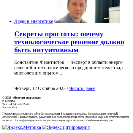
Люди в энергетике
Секреты простоты: почему
технологическое решение должно
быть интуитивным
Константин Феоктистов — эксперт в области энерго-
решений и технологического предпринимательства, с
многолетним опытом...
Четверг, 12 Октябрь 2023 /
Читать далее
© 2026 «Новости энеретики»
г. Москва
Тел.: (495) 540-52-76
Карта сайта
Перепечатка материала с сайта без разрешения Редакции запрещена. За содержание новостей,
объявлений и комментариев, размещенных пользователями сайта, редакция журнала ответственности
не несет. Вся информация носит справочный характер и не является публичной офертой.