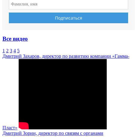
Все видео
1
2
3
4
5
Дмитрий Захаров, директор по развитию компании «Гамма-
Пласт»
Дмитрий Зорин, директор по связям с органами