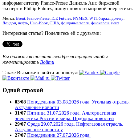
информагентству France-Presse Даниэль Анг, биржевой
эксперт в Phillip Futures, пишут новости мировой энергетики.
Метки:
Brent
,
France-Presse
,
ICE Futures
,
NYMEX
,
WTI
,
биржа
,
доллар
,
Лондон
,
нефть
,
Нью-Йорк
,
США
,
фондовые торги
,
фьючерсы
,
цент
Интересная статья? Поделитесь ей с друзьями:
Вы должны выполнить вход/регистрацию чтобы
комментировать
Войти
Также Вы можете войти используя:
Одной строкой
03/08
Понедельник 03.08.2026 года. Угольная отрасль.
Актуальные новости
31/07
Пятница 31.07.2026 года. Альтернативная
энергетика России и мира. Подборка новостей
29/07
Среда 29.07.2026 года. Нефтегазовая отрасль.
Актуальные новости у
27/07
Понедельник 27.07.2026 года.