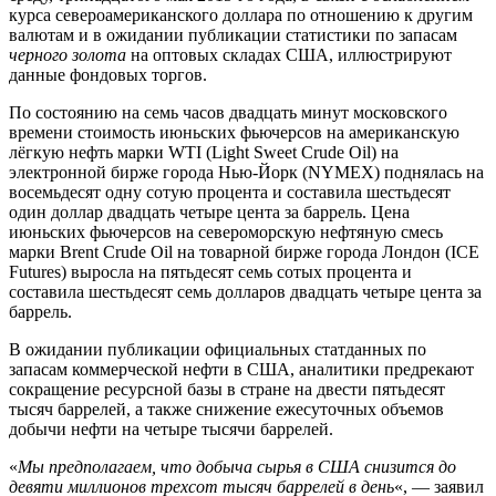
курса североамериканского доллара по отношению к другим
валютам и в ожидании публикации статистики по запасам
черного золота
на оптовых складах США, иллюстрируют
данные фондовых торгов.
По состоянию на семь часов двадцать минут московского
времени стоимость июньских фьючерсов на американскую
лёгкую нефть марки WTI (Light Sweet Crude Oil) на
электронной бирже города Нью-Йорк (NYMEX) поднялась на
восемьдесят одну сотую процента и составила шестьдесят
один доллар двадцать четыре цента за баррель. Цена
июньских фьючерсов на североморскую нефтяную смесь
марки Brent Crude Oil на товарной бирже города Лондон (ICE
Futures) выросла на пятьдесят семь сотых процента и
составила шестьдесят семь долларов двадцать четыре цента за
баррель.
В ожидании публикации официальных статданных по
запасам коммерческой нефти в США, аналитики предрекают
сокращение ресурсной базы в стране на двести пятьдесят
тысяч баррелей, а также снижение ежесуточных объемов
добычи нефти на четыре тысячи баррелей.
«
Мы предполагаем, что добыча сырья в США снизится до
девяти миллионов трехсот тысяч баррелей в день
«, — заявил