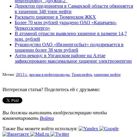
нефтепровод "Дружба-2"
Директор предприятия в Самарской области обвиняется
в хищении 340 тонн нефти
Раскрыто хищение в Тюменском ЖКХ
Более 70 млн рублей украдено ОАО «Карачаево-
Черкесскэнерго»
В атомной отрасли выявлено хищение в размере 14,7
млн. рублей
Руководство ОАО «Ивэнергосбыт» подозревается в
хищении более 38 млн рублей
Анти-рекорд: в Улганском районе на Алтае
зафиксировано максимальное хищение электроэнергии
Метки:
2013 г.
,
врезки в нефтепроводы
,
Транснефть
,
хищение нефти
Интересная статья? Поделитесь ей с друзьями:
Вы должны выполнить вход/регистрацию чтобы
комментировать
Войти
Также Вы можете войти используя: