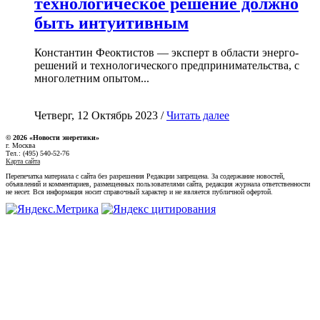
технологическое решение должно
быть интуитивным
Константин Феоктистов — эксперт в области энерго-
решений и технологического предпринимательства, с
многолетним опытом...
Четверг, 12 Октябрь 2023 /
Читать далее
© 2026 «Новости энеретики»
г. Москва
Тел.: (495) 540-52-76
Карта сайта
Перепечатка материала с сайта без разрешения Редакции запрещена. За содержание новостей,
объявлений и комментариев, размещенных пользователями сайта, редакция журнала ответственности
не несет. Вся информация носит справочный характер и не является публичной офертой.