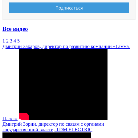
Все видео
1
2
3
4
5
Дмитрий Захаров, директор по развитию компании «Гамма-
Пласт»
Дмитрий Зорин, директор по связям с органами
государственной власти, TDM ELECTRIC