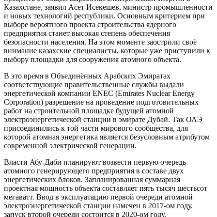
Казахстане, заявил Асет Исекешев, министр промышленности
и новых технологий республики. Основным критерием при
выборе вероятного проекта строительства ядерного
предприятия станет высокая степень обеспечения
безопасности населения. На этом моменте заострили своё
внимание казахские специалисты, которые уже приступили к
выбору площадки для сооружения атомного объекта.
В это время в Объединённых Арабских Эмиратах
соответствующие правительственные службы выдали
энергетической компании ENEC (Emirates Nuclear Energy
Corporation) разрешение на проведение подготовительных
работ на строительной площадке будущей атомной
электроэнергетической станции в эмирате Дубай. Так ОАЭ
присоединились к той части мирового сообщества, для
которой атомная энергетика является безусловным атрибутом
современной электрической генерации.
Власти Абу-Даби планируют возвести первую очередь
атомного генерирующего предприятия в составе двух
энергетических блоков. Запланированная суммарная
проектная мощность объекта составляет пять тысяч шестьсот
мегаватт. Ввод в эксплуатацию первой очереди атомной
электроэнергетической станции намечен в 2017-ом году,
запуск второй очереди состоится в 2020-ом году.