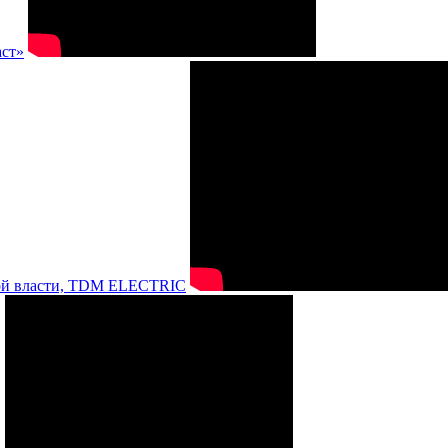
аст»
нной власти, TDM ELECTRIC