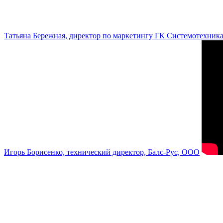
Татьяна Бережная, директор по маркетингу ГК Системотехник
Игорь Борисенко, технический директор, Балс-Рус, ООО