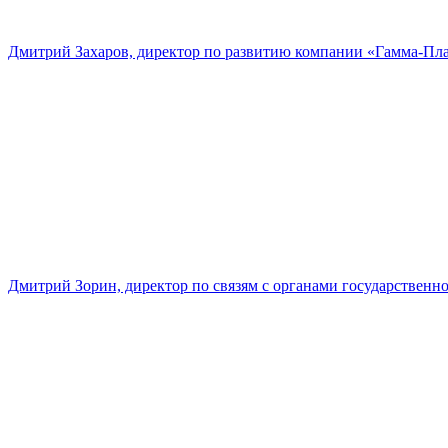
Дмитрий Захаров, директор по развитию компании «Гамма-Пл
Дмитрий Зорин, директор по связям с органами государстве