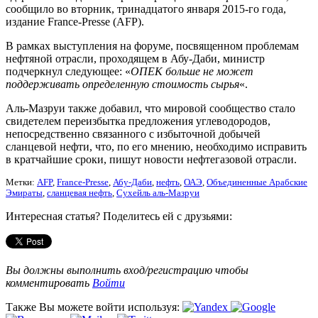
сообщило во вторник, тринадцатого января 2015-го года,
издание France-Presse (AFP).
В рамках выступления на форуме, посвященном проблемам
нефтяной отрасли, проходящем в Абу-Даби, министр
подчеркнул следующее: «
ОПЕК больше не может
поддерживать определенную стоимость сырья
«.
Аль-Мазруи также добавил, что мировой сообщество стало
свидетелем переизбытка предложения углеводородов,
непосредственно связанного с избыточной добычей
сланцевой нефти, что, по его мнению, необходимо исправить
в кратчайшие сроки, пишут новости нефтегазовой отрасли.
Метки:
AFP
,
France-Presse
,
Абу-Даби
,
нефть
,
ОАЭ
,
Объединенные Арабские
Эмираты
,
сланцевая нефть
,
Сухейль аль-Мазруи
Интересная статья? Поделитесь ей с друзьями:
Вы должны выполнить вход/регистрацию чтобы
комментировать
Войти
Также Вы можете войти используя: