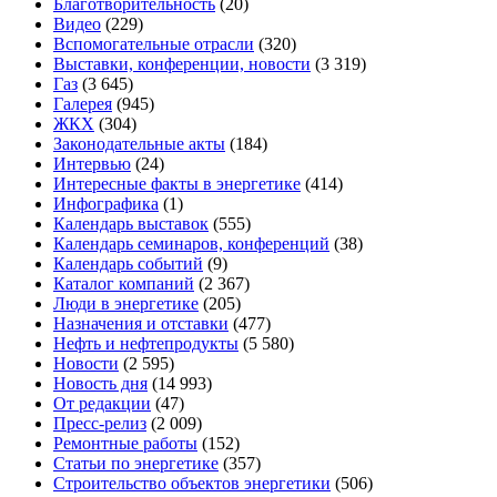
Благотворительность
(20)
Видео
(229)
Вспомогательные отрасли
(320)
Выставки, конференции, новости
(3 319)
Газ
(3 645)
Галерея
(945)
ЖКХ
(304)
Законодательные акты
(184)
Интервью
(24)
Интересные факты в энергетике
(414)
Инфографика
(1)
Календарь выставок
(555)
Календарь семинаров, конференций
(38)
Календарь событий
(9)
Каталог компаний
(2 367)
Люди в энергетике
(205)
Назначения и отставки
(477)
Нефть и нефтепродукты
(5 580)
Новости
(2 595)
Новость дня
(14 993)
От редакции
(47)
Пресс-релиз
(2 009)
Ремонтные работы
(152)
Статьи по энергетике
(357)
Строительство объектов энергетики
(506)