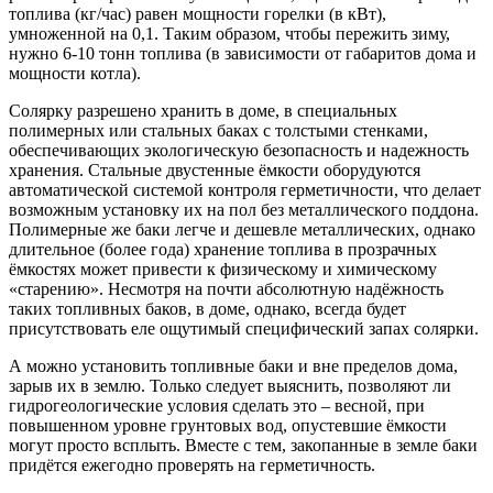
топлива (кг/час) равен мощности горелки (в кВт),
умноженной на 0,1. Таким образом, чтобы пережить зиму,
нужно 6-10 тонн топлива (в зависимости от габаритов дома и
мощности котла).
Солярку разрешено хранить в доме, в специальных
полимерных или стальных баках с толстыми стенками,
обеспечивающих экологическую безопасность и надежность
хранения. Стальные двустенные ёмкости оборудуются
автоматической системой контроля герметичности, что делает
возможным установку их на пол без металлического поддона.
Полимерные же баки легче и дешевле металлических, однако
длительное (более года) хранение топлива в прозрачных
ёмкостях может привести к физическому и химическому
«старению». Несмотря на почти абсолютную надёжность
таких топливных баков, в доме, однако, всегда будет
присутствовать еле ощутимый специфический запах солярки.
А можно установить топливные баки и вне пределов дома,
зарыв их в землю. Только следует выяснить, позволяют ли
гидрогеологические условия сделать это – весной, при
повышенном уровне грунтовых вод, опустевшие ёмкости
могут просто всплыть. Вместе с тем, закопанные в земле баки
придётся ежегодно проверять на герметичность.