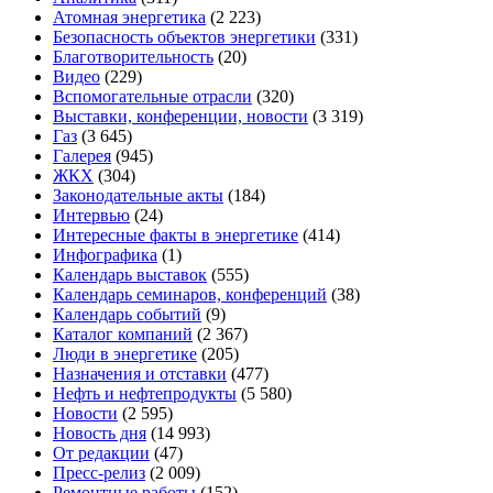
Атомная энергетика
(2 223)
Безопасность объектов энергетики
(331)
Благотворительность
(20)
Видео
(229)
Вспомогательные отрасли
(320)
Выставки, конференции, новости
(3 319)
Газ
(3 645)
Галерея
(945)
ЖКХ
(304)
Законодательные акты
(184)
Интервью
(24)
Интересные факты в энергетике
(414)
Инфографика
(1)
Календарь выставок
(555)
Календарь семинаров, конференций
(38)
Календарь событий
(9)
Каталог компаний
(2 367)
Люди в энергетике
(205)
Назначения и отставки
(477)
Нефть и нефтепродукты
(5 580)
Новости
(2 595)
Новость дня
(14 993)
От редакции
(47)
Пресс-релиз
(2 009)
Ремонтные работы
(152)