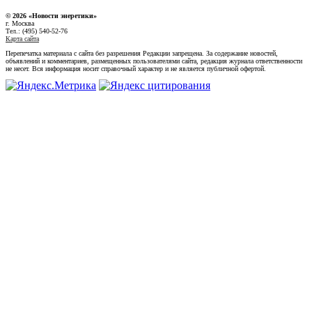
© 2026 «Новости энеретики»
г. Москва
Тел.: (495) 540-52-76
Карта сайта
Перепечатка материала с сайта без разрешения Редакции запрещена. За содержание новостей,
объявлений и комментариев, размещенных пользователями сайта, редакция журнала ответственности
не несет. Вся информация носит справочный характер и не является публичной офертой.