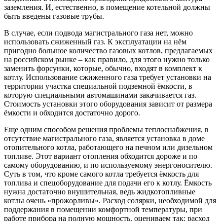
заземления. И, естественно, в помещение котельной должны
быть введены газовые трубы.
В случае, если подвода магистрального газа нет, можно
использовать сжиженный газ. К эксплуатации на нём
пригодно большое количество газовых котлов, предлагаемых
на российском рынке – как правило, для этого нужно только
заменить форсунки, которые, обычно, входят в комплект к
котлу. Использование сжиженного газа требует установки на
территории участка специальной подземной ёмкости, в
которую специальными автомашинами закачивается газ.
Стоимость установки этого оборудования зависит от размера
ёмкости и обходится достаточно дорого.
Еще одним способом решения проблемы теплоснабжения, в
отсутствие магистрального газа, является установка в доме
отопительного котла, работающего на печном или дизельном
топливе. Этот вариант отопления обходится дороже и по
самому оборудованию, и по используемому энергоносителю.
Суть в том, что кроме самого котла требуется ёмкость для
топлива и спецоборудование для подачи его к котлу. Ёмкость
нужна достаточно внушительная, ведь жидкотопливные
котлы очень «прожорливы». Расход солярки, необходимой для
поддержания в помещении комфортной температуры, при
работе прибора на полную мощность, оцениваем так: расход