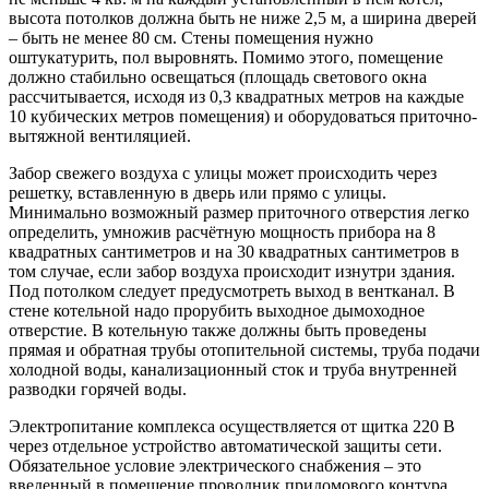
высота потолков должна быть не ниже 2,5 м, а ширина дверей
– быть не менее 80 см. Стены помещения нужно
оштукатурить, пол выровнять. Помимо этого, помещение
должно стабильно освещаться (площадь светового окна
рассчитывается, исходя из 0,3 квадратных метров на каждые
10 кубических метров помещения) и оборудоваться приточно-
вытяжной вентиляцией.
Забор свежего воздуха с улицы может происходить через
решетку, вставленную в дверь или прямо с улицы.
Минимально возможный размер приточного отверстия легко
определить, умножив расчётную мощность прибора на 8
квадратных сантиметров и на 30 квадратных сантиметров в
том случае, если забор воздуха происходит изнутри здания.
Под потолком следует предусмотреть выход в вентканал. В
стене котельной надо прорубить выходное дымоходное
отверстие. В котельную также должны быть проведены
прямая и обратная трубы отопительной системы, труба подачи
холодной воды, канализационный сток и труба внутренней
разводки горячей воды.
Электропитание комплекса осуществляется от щитка 220 В
через отдельное устройство автоматической защиты сети.
Обязательное условие электрического снабжения – это
введенный в помещение проводник придомового контура