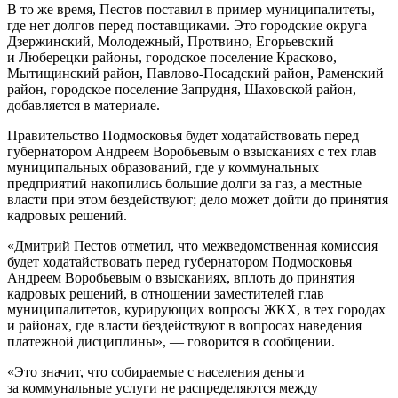
В то же время, Пестов поставил в пример муниципалитеты,
где нет долгов перед поставщиками. Это городские округа
Дзержинский, Молодежный, Протвино, Егорьевский
и Люберецки районы, городское поселение Красково,
Мытищинский район, Павлово-Посадский район, Раменский
район, городское поселение Запрудня, Шаховской район,
добавляется в материале.
Правительство Подмосковья будет ходатайствовать перед
губернатором Андреем Воробьевым о взысканиях с тех глав
муниципальных образований, где у коммунальных
предприятий накопились большие долги за газ, а местные
власти при этом бездействуют; дело может дойти до принятия
кадровых решений.
«Дмитрий Пестов отметил, что межведомственная комиссия
будет ходатайствовать перед губернатором Подмосковья
Андреем Воробьевым о взысканиях, вплоть до принятия
кадровых решений, в отношении заместителей глав
муниципалитетов, курирующих вопросы ЖКХ, в тех городах
и районах, где власти бездействуют в вопросах наведения
платежной дисциплины», — говорится в сообщении.
«Это значит, что собираемые с населения деньги
за коммунальные услуги не распределяются между