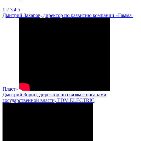
1
2
3
4
5
Дмитрий Захаров, директор по развитию компании «Гамма-
Пласт»
Дмитрий Зорин, директор по связям с органами
государственной власти, TDM ELECTRIC