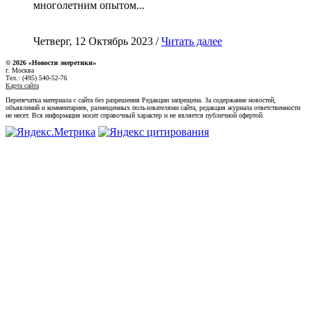
многолетним опытом...
Четверг, 12 Октябрь 2023 /
Читать далее
© 2026 «Новости энеретики»
г. Москва
Тел.: (495) 540-52-76
Карта сайта
Перепечатка материала с сайта без разрешения Редакции запрещена. За содержание новостей,
объявлений и комментариев, размещенных пользователями сайта, редакция журнала ответственности
не несет. Вся информация носит справочный характер и не является публичной офертой.