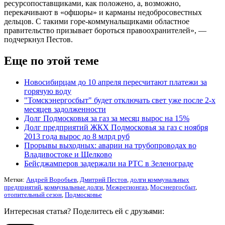
ресурсопоставщиками, как положено, а, возможно,
перекачивают в «офшоры» и карманы недобросовестных
дельцов. С такими горе-коммунальщиками областное
правительство призывает бороться правоохранителей», —
подчеркнул Пестов.
Еще по этой теме
Новосибирцам до 10 апреля пересчитают платежи за
горячую воду
"Томскэнергосбыт" будет отключать свет уже после 2-х
месяцев задолженности
Долг Подмосковья за газ за месяц вырос на 15%
Долг предприятий ЖКХ Подмосковья за газ с ноября
2013 года вырос до 8 млрд руб
Прорывы выходных: аварии на трубопроводах во
Владивостоке и Щелково
Бейсджамперов задержали на РТС в Зеленограде
Метки:
Андрей Воробьев
,
Дмитрий Пестов
,
долги коммунальных
предприятий
,
коммунальные долги
,
Межрегионгаз
,
Мосэнергосбыт
,
отопительный сезон
,
Подмосковье
Интересная статья? Поделитесь ей с друзьями: