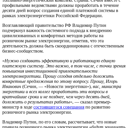
топливно-энергетический комплекс страны. Сечин вместе с
профильными ведомствами должны проработать в течение
десяти дней вопрос создания единой платежной системы в
рамках электроэнергетики Российской Федерации.
Возглавляющий правительство РФ Владимир Путин
подчеркнул важность системного подхода к внедрению
цивилизованных и комфортных методов работы на
розничном рынке электроэнергии, отметив, что эта
деятельность должна быть скоординирована с отечественным
бизнес-сообществом.
«
Нужно создавать эффективную и работающую единую
платежную систему. Это важно, в том числе, с точки зрения
повышения инвестиционной привлекательности
электроэнергетики. Прошу сегодня отдельно доложить
конкретные предложения по этому вопросу. Прошу, Игорь
Иванович
(Сечин, — «Новости энергетики»),
вас, министра
энергетики и всех коллег проработать эти вопросы в
кратчайшие сроки и не позднее, чем через десять дней,
доложить о результатах работы
«, — сказал премьер-
министр в ходе
состоявшегося совещания
по развитию
розничного рынка электроэнергии.
Владимир Путин, по его словам, рассчитывает, что новые
правила розничного рынка электроэнергии «
будут защищать