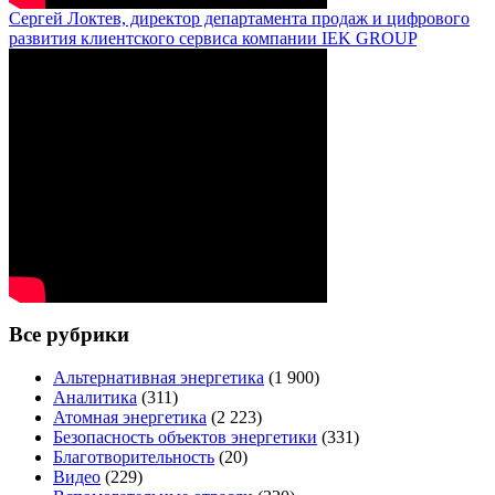
Сергей Локтев, директор департамента продаж и цифрового
развития клиентского сервиса компании IEK GROUP
Все рубрики
Альтернативная энергетика
(1 900)
Аналитика
(311)
Атомная энергетика
(2 223)
Безопасность объектов энергетики
(331)
Благотворительность
(20)
Видео
(229)