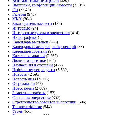
Вспомогательные отрасли
(320)
Выставки, конференции, новости
(3 319)
Газ
(3 645)
Галерея
(945)
ЖКХ
(304)
Законодательные акты
(184)
Интервью
(24)
Интересные факты в энергетике
(414)
Инфографика
(1)
Календарь выставок
(555)
Календарь семинаров, конференций
(38)
Календарь событий
(9)
Каталог компаний
(2 367)
Люди в энергетике
(205)
Назначения и отставки
(477)
Нефть и нефтепродукты
(5 580)
Новости
(2 595)
Новость дня
(14 993)
От редакции
(47)
Пресс-релиз
(2 009)
Ремонтные работы
(152)
Статьи по энергетике
(357)
Строительство объектов энергетики
(506)
Теплоснабжение
(544)
Уголь
(651)