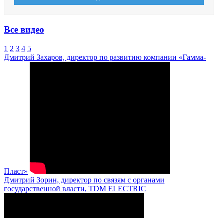
Все видео
1
2
3
4
5
Дмитрий Захаров, директор по развитию компании «Гамма-
Пласт»
Дмитрий Зорин, директор по связям с органами
государственной власти, TDM ELECTRIC