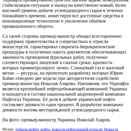
стабилизация ситуации и выход на качественно новый, более
высокий уровень добычи углеводородного сырья в течении
ближайшего времени, инвестируя все доступные средства в
инновационные технологии и увеличение объёмов
промышленного оборота.
Со своей стороны премьер-министр обещал всестороннюю
поддержку правительства и сопричастных к отрасли
министерств, гарантировал сократить бюрократические
процедуры в получении пакета документов обеспечивающих
законность проведения бурильных работ, получение
соответствующих лицензий в сжатые сроки, краткость
которых проконтролирует лично. Сланцевый газ и шахтный
метан — ресурсы, на проектную разработку которых Юрию
Бойко отведено две недели при авторитетном содействии
премьер-министра Николая Азарова. Напомним, что Укрнафта
является крупнейшей нефтедобывающей компанией Украины
и находится в составе национальной акционерной компании
Нафтогаз Украины. Её доля в добыче украинской нефти
составляет девяносто один процент. В разработке компании
девяносто восемь месторождений углеводородного сырья.
На фото: премьер-министр Украины Николай Азаров.
Метки:
добыча нефти
,
нефть
,
новости нефтегазовой отрасли
,
Новости