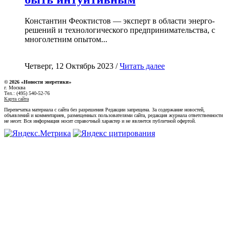
Константин Феоктистов — эксперт в области энерго-
решений и технологического предпринимательства, с
многолетним опытом...
Четверг, 12 Октябрь 2023 /
Читать далее
© 2026 «Новости энеретики»
г. Москва
Тел.: (495) 540-52-76
Карта сайта
Перепечатка материала с сайта без разрешения Редакции запрещена. За содержание новостей,
объявлений и комментариев, размещенных пользователями сайта, редакция журнала ответственности
не несет. Вся информация носит справочный характер и не является публичной офертой.