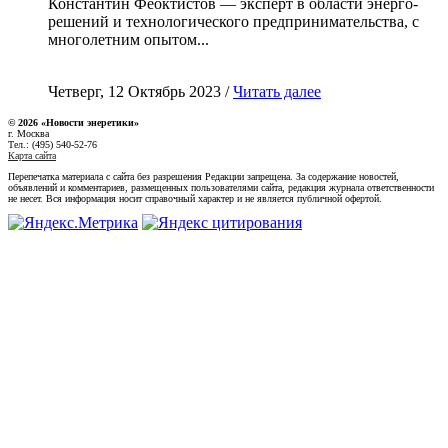
Константин Феоктистов — эксперт в области энерго-
решений и технологического предпринимательства, с
многолетним опытом...
Четверг, 12 Октябрь 2023 /
Читать далее
© 2026 «Новости энеретики»
г. Москва
Тел.: (495) 540-52-76
Карта сайта
Перепечатка материала с сайта без разрешения Редакции запрещена. За содержание новостей,
объявлений и комментариев, размещенных пользователями сайта, редакция журнала ответственности
не несет. Вся информация носит справочный характер и не является публичной офертой.