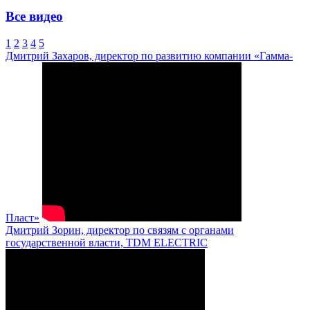
Все видео
1
2
3
4
5
Дмитрий Захаров, директор по развитию компании «Гамма-
Пласт»
Дмитрий Зорин, директор по связям с органами
государственной власти, TDM ELECTRIC