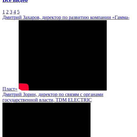
1
2
3
4
5
Дмитрий Захаров, директор по развитию компании «Гамма-
Пласт»
Дмитрий Зорин, директор по связям с органами
государственной власти, TDM ELECTRIC