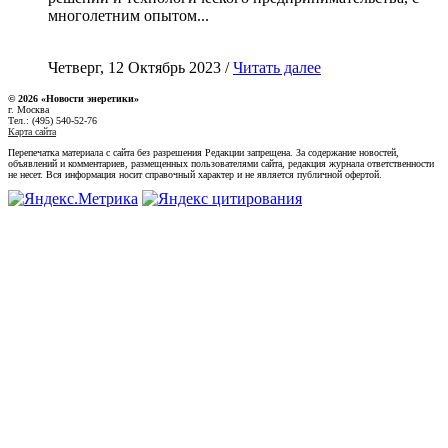
многолетним опытом...
Четверг, 12 Октябрь 2023 /
Читать далее
© 2026 «Новости энеретики»
г. Москва
Тел.: (495) 540-52-76
Карта сайта
Перепечатка материала с сайта без разрешения Редакции запрещена. За содержание новостей,
объявлений и комментариев, размещенных пользователями сайта, редакция журнала ответственности
не несет. Вся информация носит справочный характер и не является публичной офертой.