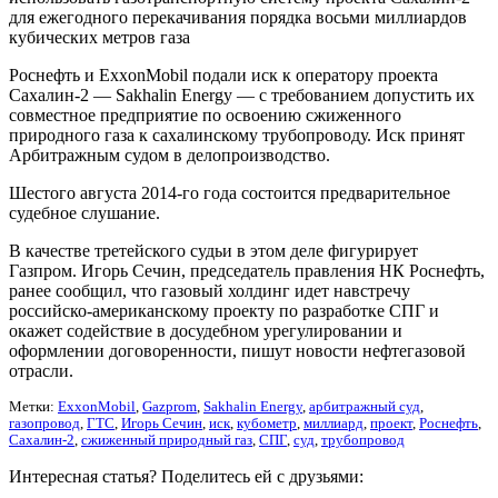
для ежегодного перекачивания порядка восьми миллиардов
кубических метров газа
Роснефть и ExxonMobil подали иск к оператору проекта
Сахалин-2 — Sakhalin Energy — с требованием допустить их
совместное предприятие по освоению сжиженного
природного газа к сахалинскому трубопроводу. Иск принят
Арбитражным судом в делопроизводство.
Шестого августа 2014-го года состоится предварительное
судебное слушание.
В качестве третейского судьи в этом деле фигурирует
Газпром. Игорь Сечин, председатель правления НК Роснефть,
ранее сообщил, что газовый холдинг идет навстречу
российско-американскому проекту по разработке СПГ и
окажет содействие в досудебном урегулировании и
оформлении договоренности, пишут новости нефтегазовой
отрасли.
Метки:
ExxonMobil
,
Gazprom
,
Sakhalin Energy
,
арбитражный суд
,
газопровод
,
ГТС
,
Игорь Сечин
,
иск
,
кубометр
,
миллиард
,
проект
,
Роснефть
,
Сахалин-2
,
сжиженный природный газ
,
СПГ
,
суд
,
трубопровод
Интересная статья? Поделитесь ей с друзьями: