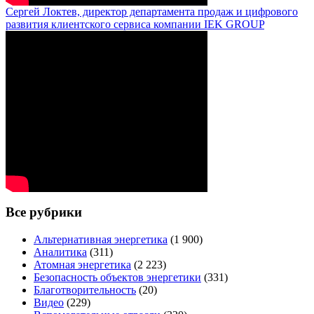
Сергей Локтев, директор департамента продаж и цифрового
развития клиентского сервиса компании IEK GROUP
Все рубрики
Альтернативная энергетика
(1 900)
Аналитика
(311)
Атомная энергетика
(2 223)
Безопасность объектов энергетики
(331)
Благотворительность
(20)
Видео
(229)