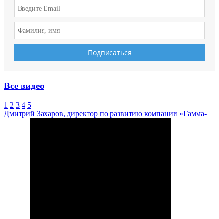
Все видео
1
2
3
4
5
Дмитрий Захаров, директор по развитию компании «Гамма-