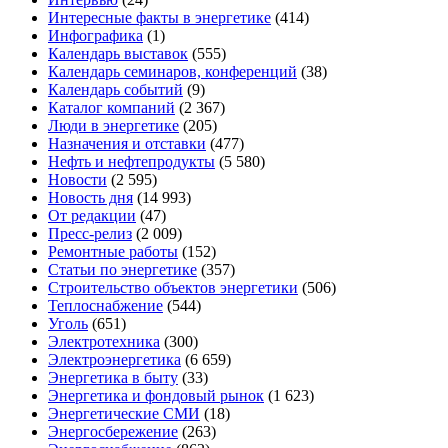
Интересные факты в энергетике
(414)
Инфографика
(1)
Календарь выставок
(555)
Календарь семинаров, конференций
(38)
Календарь событий
(9)
Каталог компаний
(2 367)
Люди в энергетике
(205)
Назначения и отставки
(477)
Нефть и нефтепродукты
(5 580)
Новости
(2 595)
Новость дня
(14 993)
От редакции
(47)
Пресс-релиз
(2 009)
Ремонтные работы
(152)
Статьи по энергетике
(357)
Строительство объектов энергетики
(506)
Теплоснабжение
(544)
Уголь
(651)
Электротехника
(300)
Электроэнергетика
(6 659)
Энергетика в быту
(33)
Энергетика и фондовый рынок
(1 623)
Энергетические СМИ
(18)
Энергосбережение
(263)