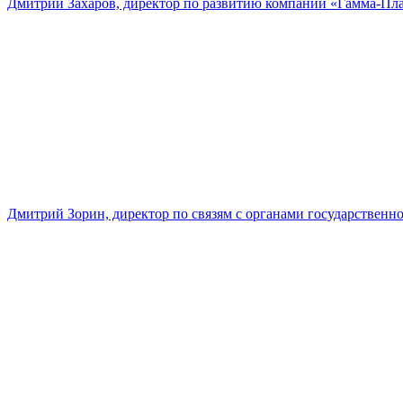
Дмитрий Захаров, директор по развитию компании «Гамма-Пл
Дмитрий Зорин, директор по связям с органами государстве