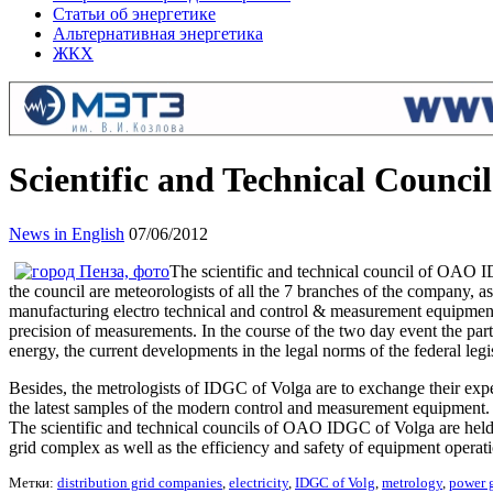
Статьи об энергетике
Альтернативная энергетика
ЖКХ
Scientific and Technical Counci
News in English
07/06/2012
The scientific and technical council of OAO ID
the council are meteorologists of all the 7 branches of the company, as
manufacturing electro technical and control & measurement equipment.
precision of measurements. In the course of the two day event the parti
energy, the current developments in the legal norms of the federal legi
Besides, the metrologists of IDGC of Volga are to exchange their expe
the latest samples of the modern control and measurement equipment.
The scientific and technical councils of OAO IDGC of Volga are held on
grid complex as well as the efficiency and safety of equipment operat
Метки:
distribution grid companies
,
electricity
,
IDGC of Volg
,
metrology
,
power 