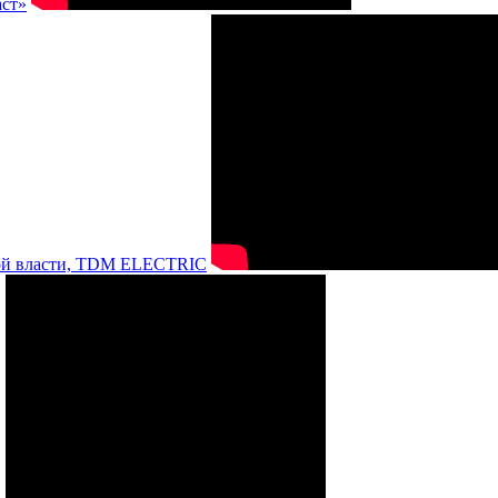
аст»
нной власти, TDM ELECTRIC