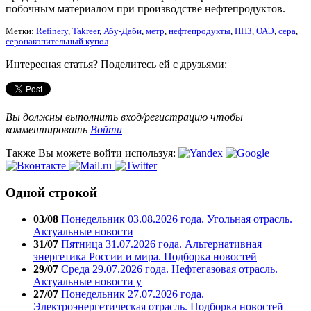
побочным материалом при производстве нефтепродуктов.
Метки:
Refinery
,
Takreer
,
Абу-Даби
,
метр
,
нефтепродукты
,
НПЗ
,
ОАЭ
,
сера
,
серонакопительный купол
Интересная статья? Поделитесь ей с друзьями:
Вы должны выполнить вход/регистрацию чтобы
комментировать
Войти
Также Вы можете войти используя:
Одной строкой
03/08
Понедельник 03.08.2026 года. Угольная отрасль.
Актуальные новости
31/07
Пятница 31.07.2026 года. Альтернативная
энергетика России и мира. Подборка новостей
29/07
Среда 29.07.2026 года. Нефтегазовая отрасль.
Актуальные новости у
27/07
Понедельник 27.07.2026 года.
Электроэнергетическая отрасль. Подборка новостей