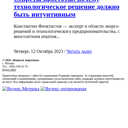
технологическое решение должно
быть интуитивным
Константин Феоктистов — эксперт в области энерго-
решений и технологического предпринимательства, с
многолетним опытом...
Четверг, 12 Октябрь 2023 /
Читать далее
© 2026 «Новости энеретики»
г. Москва
Тел.: (495) 540-52-76
Карта сайта
Перепечатка материала с сайта без разрешения Редакции запрещена. За содержание новостей,
объявлений и комментариев, размещенных пользователями сайта, редакция журнала ответственности
не несет. Вся информация носит справочный характер и не является публичной офертой.