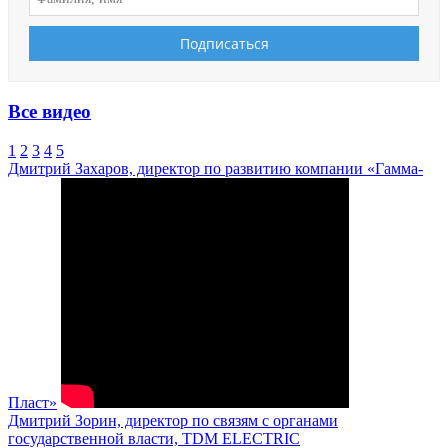
Все видео
1
2
3
4
5
Дмитрий Захаров, директор по развитию компании «Гамма-
Пласт»
Дмитрий Зорин, директор по связям с органами
государственной власти, TDM ELECTRIC