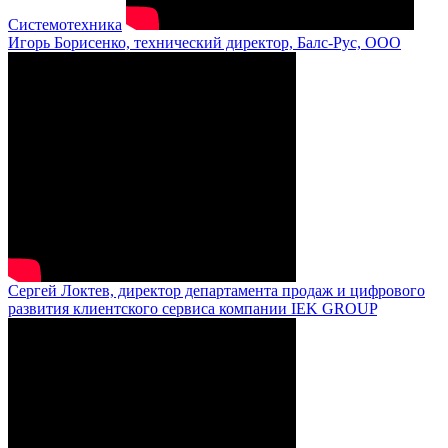
Системотехника
Игорь Борисенко, технический директор, Балс-Рус, ООО
Сергей Локтев, директор департамента продаж и цифрового
развития клиентского сервиса компании IEK GROUP