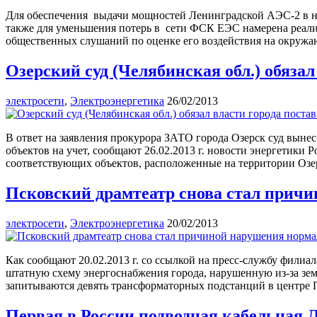
Для обеспечения выдачи мощностей Ленинградской АЭС-2 в на
также для уменьшения потерь в сети ФСК ЕЭС намерена реали
общественных слушаний по оценке его воздействия на окружа
Озерский суд (Челябинская обл.) обязал
электросети
,
Электроэнергетика
26/02/2013
В ответ на заявления прокурора ЗАТО города Озерск суд вынес
объектов на учет, сообщают 26.02.2013 г. новости энергетики
соответствующих объектов, расположенные на территории Озер
Псковский драмтеатр снова стал причи
электросети
,
Электроэнергетика
20/02/2013
Как сообщают 20.02.2013 г. со ссылкой на пресс-службу фили
штатную схему энергоснабжения города, нарушенную из-за зем
запитываются девять трансформаторных подстанций в центре П
Первая в России подводная кабельная 