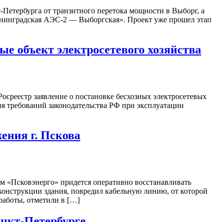
Петербурга от транзитного перетока мощности в Выборг, а
енинградская АЭС-2 — Выборгская». Проект уже прошел этап
ные объект электросетевого хозяйства
Росреестр заявление о постановке бесхозных электросетевых
ния требований законодательства РФ при эксплуатации
ения г. Пскова
ам «Псковэнерго» придется оперативно восстанавливать
еконструкции здания, повредил кабельную линию, от которой
работы, отметили в […]
анкт-Петербурге