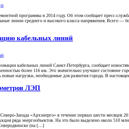
монтной программы в 2014 году. Об этом сообщает пресс-служба
ные линии среднего и высокого класса напряжения. Всего — бол
вацию кабельных линий
овации кабельных линий Санкт-Петербурга, сообщает новостям 
енностью более 116 км. Это значительно улучшит состояние гор
 новые нагрузки, необходимые для развития города. В настояще
лометров ЛЭП
веро-Запада «Архэнерго» в течение первых шести месяцев 201
укция ряда энергообъектов. На это было выделено около 510 м
Северодвинске (на […]