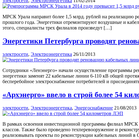
электросети
,
Электроэнергетика
11/02/2014
МРСК Урала направит более 1,5 млрд. рублей на реализацию ре
прошлого года. Энергетики отремонтируют воздушные и кабель
этого, специалисты трех филиалов произведут […]
Энергетики Петербурга проводят рено
электросети
,
Электроэнергетика
26/11/2013
Сотрудники «Ленэнерго» начали осуществление программы рен
энергетики заменят 22 кабельные линии 6-110 кВ общей протяж
бесперебойное электроснабжение потребителей и присоединять
«Архэнерго» ввело в строй более 54 ки
электросети
,
Электроэнергетика
,
Энергоснабжение
21/08/2013
В рамках освоения инвестиционной программы филиал МРСК Се
классов. Также было проведено техперевооружение и реконстр
реализовывать проекты по реконструкции кабельных линий в 