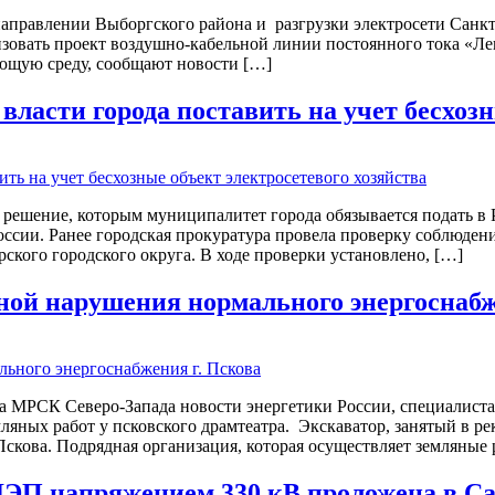
правлении Выборгского района и разгрузки электросети Санкт-
зовать проект воздушно-кабельной линии постоянного тока «Л
ющую среду, сообщают новости […]
 власти города поставить на учет бесхоз
 решение, которым муниципалитет города обязывается подать в 
 России. Ранее городская прокуратура провела проверку соблюде
ского городского округа. В ходе проверки установлено, […]
ной нарушения нормального энергоснабж
ала МРСК Северо-Запада новости энергетики России, специалист
ляных работ у псковского драмтеатра. Экскаватор, занятый в р
скова. Подрядная организация, которая осуществляет земляные 
ЛЭП напряжением 330 кВ проложена в С