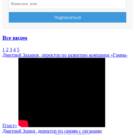
Все видео
1
2
3
4
5
Дмитрий Захаров, директор по развитию компании «Гамма-
Пласт»
Дмитрий Зорин, директор по связям с органами