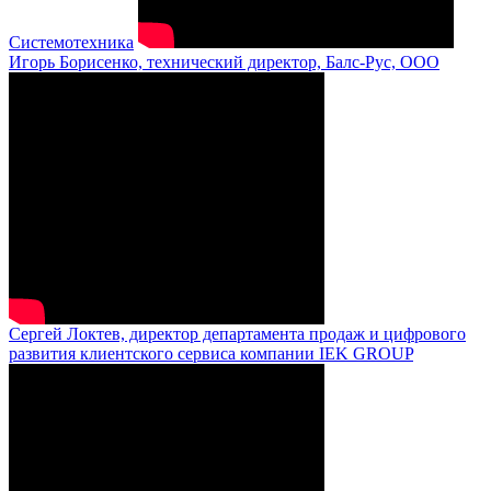
Системотехника
Игорь Борисенко, технический директор, Балс-Рус, ООО
Сергей Локтев, директор департамента продаж и цифрового
развития клиентского сервиса компании IEK GROUP