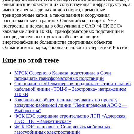
олимпийские объекты и их сопутствующая инфраструктура, а
именно: арены ледовых видов спорта, временные
тренировочные катки, а также здания и сооружения
расположенные в границах Олимпийского парка. Уже
построены и переданы в обслуживание ОАО «ФСК ЕЭС»
кабельные линии 10 кВ, трансформаторных подстанции и
распределительных пунктов обеспечивающих
энергоснабжение большинства спортивных объектов
Олимпийского парка, сообщают новости энергетики России
Еще по этой теме
МРСК Северного Кавказа подготовила в Сочи
пятнадцать трансформаторных подстанций
Специалисты «Пермэнерго» продолжают строительство
кабельной линии «ТЭЦ-9 – Заостровка» напряжением
110 кВ
Завершились общественные слушания по проекту
воздушно-кабельной линии "Ленинградская АЭС-2 —
Выборгская"
ФСК ЕЭС завершила строительство ЛЭП «Адлерская
ТЭС – ПС «Имеретинская»
ФСК ЕЭС направит в Сочи девять мобильных
газотурбинных электростанций