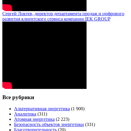
Сергей Локтев, директор департамента продаж и цифрового
развития клиентского сервиса компании IEK GROUP
Все рубрики
Альтернативная энергетика
(1 900)
Аналитика
(311)
Атомная энергетика
(2 223)
Безопасность объектов энергетики
(331)
Благотворительность
(20)