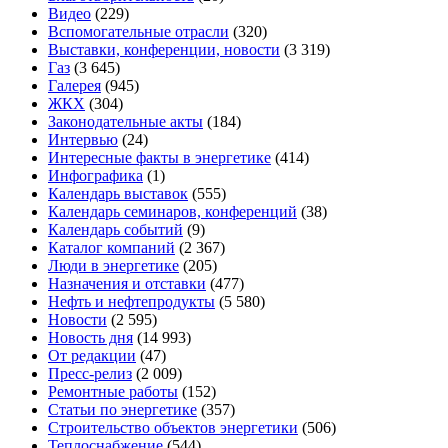
Видео
(229)
Вспомогательные отрасли
(320)
Выставки, конференции, новости
(3 319)
Газ
(3 645)
Галерея
(945)
ЖКХ
(304)
Законодательные акты
(184)
Интервью
(24)
Интересные факты в энергетике
(414)
Инфографика
(1)
Календарь выставок
(555)
Календарь семинаров, конференций
(38)
Календарь событий
(9)
Каталог компаний
(2 367)
Люди в энергетике
(205)
Назначения и отставки
(477)
Нефть и нефтепродукты
(5 580)
Новости
(2 595)
Новость дня
(14 993)
От редакции
(47)
Пресс-релиз
(2 009)
Ремонтные работы
(152)
Статьи по энергетике
(357)
Строительство объектов энергетики
(506)
Теплоснабжение
(544)