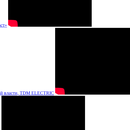
аст»
нной власти, TDM ELECTRIC