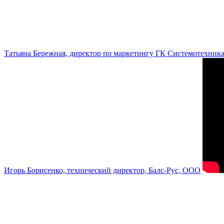
Татьяна Бережная, директор по маркетингу ГК Системотехник
Игорь Борисенко, технический директор, Балс-Рус, ООО