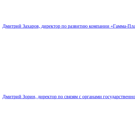
Дмитрий Захаров, директор по развитию компании «Гамма-Пл
Дмитрий Зорин, директор по связям с органами государстве