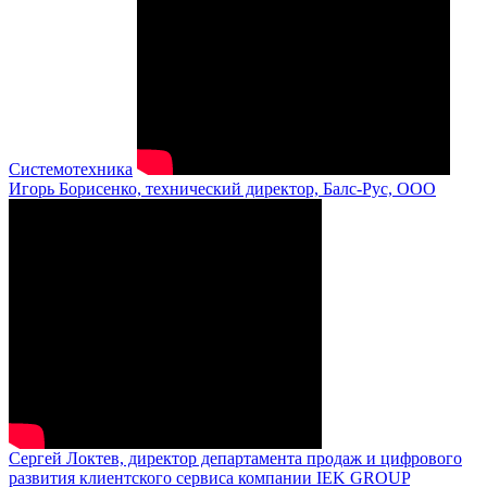
Системотехника
Игорь Борисенко, технический директор, Балс-Рус, ООО
Сергей Локтев, директор департамента продаж и цифрового
развития клиентского сервиса компании IEK GROUP