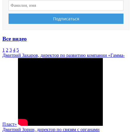
Все видео
1
2
3
4
5
Дмитрий Захаров, директор по развитию компании «Гамма-
Пласт»
Дмитрий Зорин, директор по связям с органами