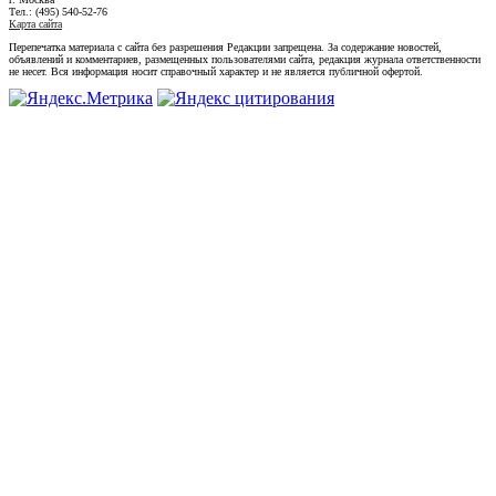
Тел.: (495) 540-52-76
Карта сайта
Перепечатка материала с сайта без разрешения Редакции запрещена. За содержание новостей,
объявлений и комментариев, размещенных пользователями сайта, редакция журнала ответственности
не несет. Вся информация носит справочный характер и не является публичной офертой.