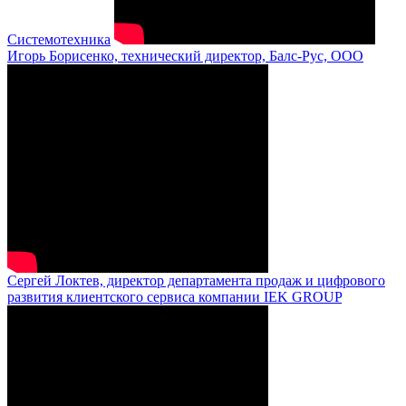
Системотехника
Игорь Борисенко, технический директор, Балс-Рус, ООО
Сергей Локтев, директор департамента продаж и цифрового
развития клиентского сервиса компании IEK GROUP