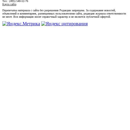
Тел.: (495) 540-52-76
Карта сайта
Перепечатка материала с сайта без разрешения Редакции запрещена. За содержание новостей,
объявлений и комментариев, размещенных пользователями сайта, редакция журнала ответственности
не несет. Вся информация носит справочный характер и не является публичной офертой.