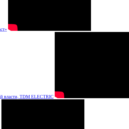
аст»
нной власти, TDM ELECTRIC