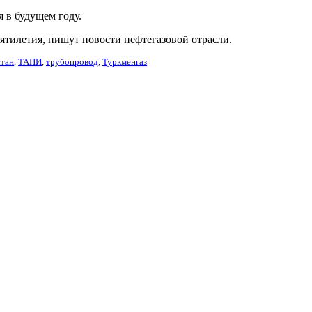
 в будущем году.
ятилетия, пишут новости нефтегазовой отрасли.
стан
,
ТАПИ
,
трубопровод
,
Туркменгаз