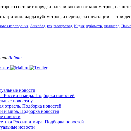
оторого составит порядка тысячи восемьсот километров, начнется
ть три миллиарда кубометров, а период эксплуатации — три дес
зовая корпорация
,
Ашхабад
,
газ
,
газопровод
,
Индия
,
кубометр
,
миллиард
,
Паки
вать
Войти
ктуальные новости
ка России и мира. Подборка новостей
альные новости у
ая отрасль. Подборка новостей
ии и мира. Подборка новостей
ые новости
гетика России и мира. Подборка новостей
ктуальные новости