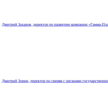
Дмитрий Захаров, директор по развитию компании «Гамма-Пл
Дмитрий Зорин, директор по связям с органами государстве