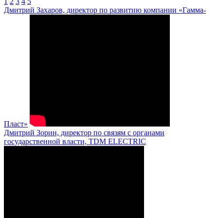
1
2
3
4
5
Дмитрий Захаров, директор по развитию компании «Гамма-
Пласт»
Дмитрий Зорин, директор по связям с органами
государственной власти, TDM ELECTRIC