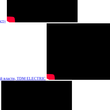
аст»
нной власти, TDM ELECTRIC