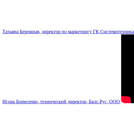
Татьяна Бережная, директор по маркетингу ГК Системотехник
Игорь Борисенко, технический директор, Балс-Рус, ООО