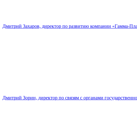
Дмитрий Захаров, директор по развитию компании «Гамма-Пл
Дмитрий Зорин, директор по связям с органами государстве