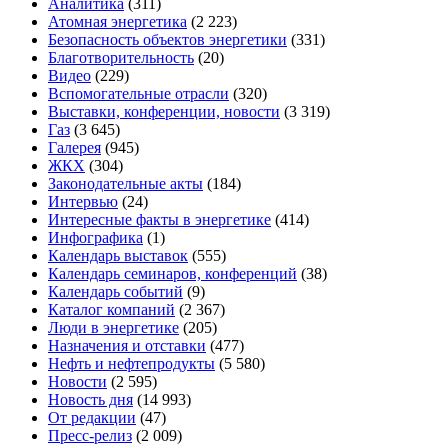
Аналитика
(311)
Атомная энергетика
(2 223)
Безопасность объектов энергетики
(331)
Благотворительность
(20)
Видео
(229)
Вспомогательные отрасли
(320)
Выставки, конференции, новости
(3 319)
Газ
(3 645)
Галерея
(945)
ЖКХ
(304)
Законодательные акты
(184)
Интервью
(24)
Интересные факты в энергетике
(414)
Инфографика
(1)
Календарь выставок
(555)
Календарь семинаров, конференций
(38)
Календарь событий
(9)
Каталог компаний
(2 367)
Люди в энергетике
(205)
Назначения и отставки
(477)
Нефть и нефтепродукты
(5 580)
Новости
(2 595)
Новость дня
(14 993)
От редакции
(47)
Пресс-релиз
(2 009)