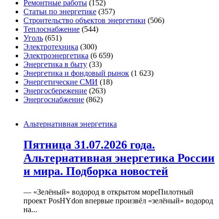
Ремонтные работы
(152)
Статьи по энергетике
(357)
Строительство объектов энергетики
(506)
Теплоснабжение
(544)
Уголь
(651)
Электротехника
(300)
Электроэнергетика
(6 659)
Энергетика в быту
(33)
Энергетика и фондовый рынок
(1 623)
Энергетические СМИ
(18)
Энергосбережение
(263)
Энергоснабжение
(862)
Альтернативная энергетика
Пятница 31.07.2026 года.
Альтернативная энергетика России
и мира. Подборка новостей
— «Зелёный» водород в открытом мореПилотный
проект PosHYdon впервые произвёл «зелёный» водород
на...