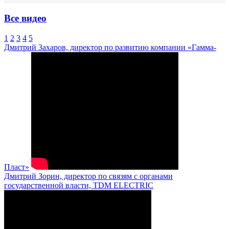
Все видео
1
2
3
4
5
Дмитрий Захаров, директор по развитию компании «Гамма-
Пласт»
Дмитрий Зорин, директор по связям с органами
государственной власти, TDM ELECTRIC