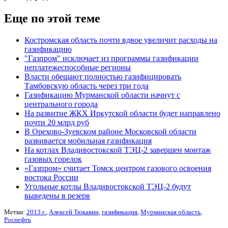
Еще по этой теме
Костромская область почти вдвое увеличит расходы на
газификацию
"Газпром" исключает из программы газификации
неплатежеспособные регионы
Власти обещают полностью газифицировать
Тамбовскую область через три года
Газификацию Мурманской области начнут с
центрального города
На развитие ЖКХ Иркутской области будет направлено
почти 20 млрд руб
В Орехово-Зуевском районе Московской области
развивается мобильная газификация
На котлах Владивостокской ТЭЦ-2 завершен монтаж
газовых горелок
«Газпром» считает Томск центром газового освоения
востока России
Угольные котлы Владивостокской ТЭЦ-2 будут
выведены в резерв
Метки:
2013 г.
,
Алексей Тюкавин
,
газификация
,
Мурманская область
,
Роснефть