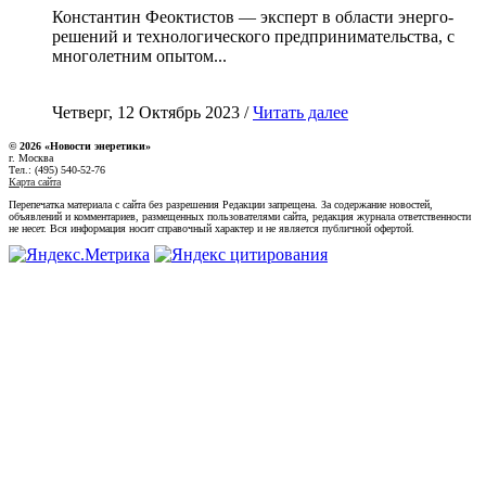
Константин Феоктистов — эксперт в области энерго-
решений и технологического предпринимательства, с
многолетним опытом...
Четверг, 12 Октябрь 2023 /
Читать далее
© 2026 «Новости энеретики»
г. Москва
Тел.: (495) 540-52-76
Карта сайта
Перепечатка материала с сайта без разрешения Редакции запрещена. За содержание новостей,
объявлений и комментариев, размещенных пользователями сайта, редакция журнала ответственности
не несет. Вся информация носит справочный характер и не является публичной офертой.