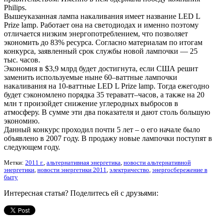
Philips.
Вышеуказанная лампа накаливания имеет название LED L
Prize lamp. Работает она на светодиодах и именно поэтому
отличается низким энергопотреблением, что позволяет
экономить до 83% ресурса. Согласно материалам по итогам
конкурса, заявленный срок службы новой лампочки — 25
тыс. часов.
Экономия в $3,9 млрд будет достигнута, если США решит
заменить используемые ныне 60–ваттные лампочки
накаливания на 10-ваттные LED L Prize lamp. Тогда ежегодно
будет сэкономлено порядка 35 тераватт–часов, а также на 20
млн т произойдет снижение углеродных выбросов в
атмосферу. В сумме эти два показателя и дают столь большую
экономию.
Данный конкурс проходил почти 5 лет – о его начале было
объявлено в 2007 году. В продажу новые лампочки поступят в
следующем году.
Метки:
2011 г.
,
альтернативная энергетика
,
новости альтернативной
энергетики
,
новости энергетики 2011
,
электричество
,
энергосбережение в
быту
Интересная статья? Поделитесь ей с друзьями: