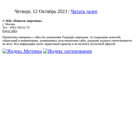
Четверг, 12 Октябрь 2023 /
Читать далее
© 2026 «Новости энеретики»
г. Москва
Тел.: (495) 540-52-76
Карта сайта
Перепечатка материала с сайта без разрешения Редакции запрещена. За содержание новостей,
объявлений и комментариев, размещенных пользователями сайта, редакция журнала ответственности
не несет. Вся информация носит справочный характер и не является публичной офертой.