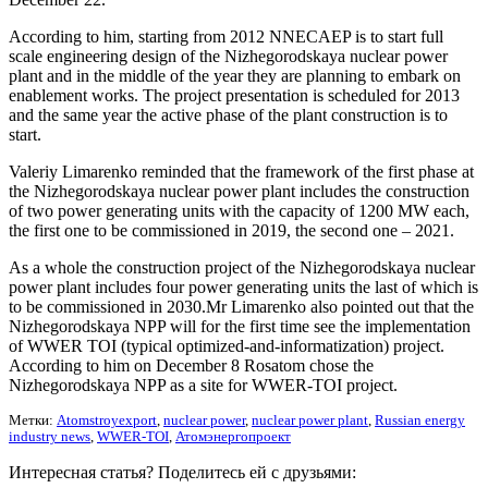
According to him, starting from 2012 NNECAEP is to start full
scale engineering design of the Nizhegorodskaya nuclear power
plant and in the middle of the year they are planning to embark on
enablement works. The project presentation is scheduled for 2013
and the same year the active phase of the plant construction is to
start.
Valeriy Limarenko reminded that the framework of the first phase at
the Nizhegorodskaya nuclear power plant includes the construction
of two power generating units with the capacity of 1200 MW each,
the first one to be commissioned in 2019, the second one – 2021.
As a whole the construction project of the Nizhegorodskaya nuclear
power plant includes four power generating units the last of which is
to be commissioned in 2030.Mr Limarenko also pointed out that the
Nizhegorodskaya NPP will for the first time see the implementation
of WWER TOI (typical optimized-and-informatization) project.
According to him on December 8 Rosatom chose the
Nizhegorodskaya NPP as a site for WWER-TOI project.
Метки:
Atomstroyexport
,
nuclear power
,
nuclear power plant
,
Russian energy
industry news
,
WWER-TOI
,
Атомэнергопроект
Интересная статья? Поделитесь ей с друзьями: