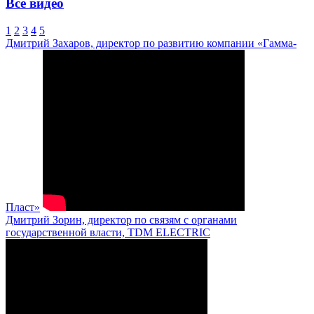
Все видео
1
2
3
4
5
Дмитрий Захаров, директор по развитию компании «Гамма-
Пласт»
Дмитрий Зорин, директор по связям с органами
государственной власти, TDM ELECTRIC