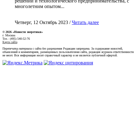
решений и технологического предпринимательства, с
многолетним опытом...
Четверг, 12 Октябрь 2023 /
Читать далее
© 2026 «Новости энеретики»
г. Москва
Тел.: (495) 540-52-76
Карта сайта
Перепечатка материала с сайта без разрешения Редакции запрещена. За содержание новостей,
объявлений и комментариев, размещенных пользователями сайта, редакция журнала ответственности
не несет. Вся информация носит справочный характер и не является публичной офертой.