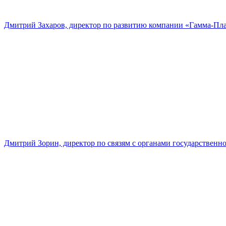
Дмитрий Захаров, директор по развитию компании «Гамма-Пл
Дмитрий Зорин, директор по связям с органами государстве