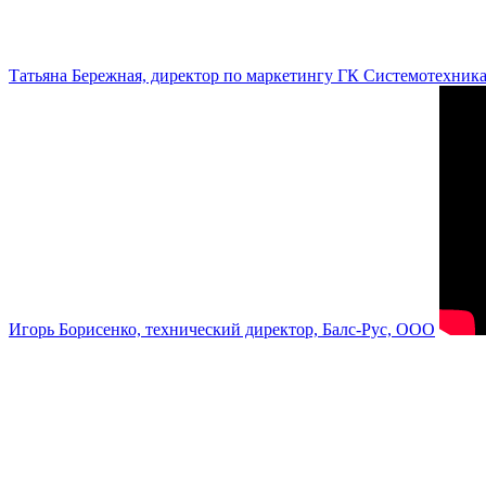
Татьяна Бережная, директор по маркетингу ГК Системотехник
Игорь Борисенко, технический директор, Балс-Рус, ООО