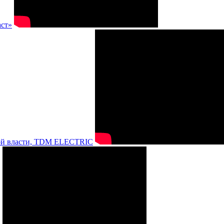
аст»
нной власти, TDM ELECTRIC