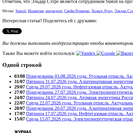
Отметим, что Эльдар Сэтре является сотрудником Statoil на пр
Метки:
Statoil
,
Норвегия
,
президент
,
Свейн Реннемо
,
Хельге Лунд
,
Эльдар Сэ
Интересная статья? Поделитесь ей с друзьями:
Вы должны выполнить вход/регистрацию чтобы комментиро
Также Вы можете войти используя:
Одной строкой
03/08
Понедельник 03.08.2026 года. Угольная отрасль. А
31/07
Пятница 31.07.2026 года. Альтернативная энергети
29/07
Среда 29.07.2026 года. Нефтегазовая отрасль. Акту
27/07
Понедельник 27.07.2026 года. Электроэнергетическ
24/07
Пятница 24.07.2026 года. Атомная энергетика Росс
22/07
Среда 22.07.2026 года. Угольная отрасль. Актуальн
20/07
Понедельник 20.07.2026 года. Альтернативная энер
17/07
Пятница 17.07.2026 года. Нефтегазовая отрасль. А
15/07
Среда 15.07.2026 года. Электроэнергетическая отра