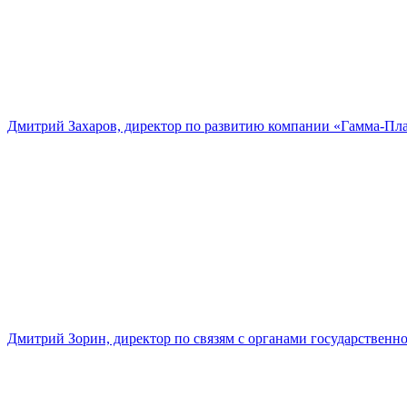
Дмитрий Захаров, директор по развитию компании «Гамма-Пл
Дмитрий Зорин, директор по связям с органами государстве