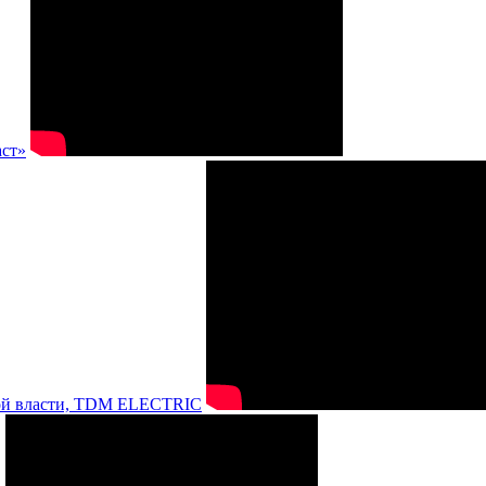
аст»
нной власти, TDM ELECTRIC