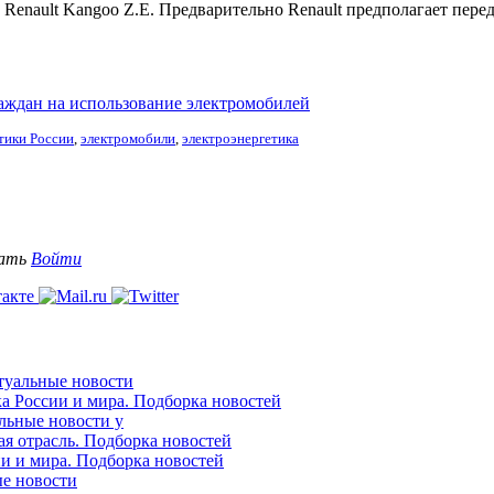
 Renault Kangoo Z.E. Предварительно Renault предполагает пере
раждан на использование электромобилей
тики России
,
электромобили
,
электроэнергетика
вать
Войти
ктуальные новости
ка России и мира. Подборка новостей
альные новости у
ая отрасль. Подборка новостей
ии и мира. Подборка новостей
ые новости