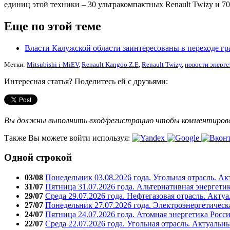
единиц этой техники – 30 ультракомпактных Renault Twizy и 70
Еще по этой теме
Власти Калужской области заинтересованы в переходе г
Метки:
Mitsubishi i-MiEV
,
Renault Kangoo Z.E
,
Renault Twizy
,
новости энерге
Интересная статья? Поделитесь ей с друзьями:
Вы должны выполнить вход/регистрацию чтобы комментиро
Также Вы можете войти используя:
Одной строкой
03/08
Понедельник 03.08.2026 года. Угольная отрасль. А
31/07
Пятница 31.07.2026 года. Альтернативная энергети
29/07
Среда 29.07.2026 года. Нефтегазовая отрасль. Акту
27/07
Понедельник 27.07.2026 года. Электроэнергетическ
24/07
Пятница 24.07.2026 года. Атомная энергетика Росс
22/07
Среда 22.07.2026 года. Угольная отрасль. Актуальн