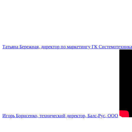
Татьяна Бережная, директор по маркетингу ГК Системотехник
Игорь Борисенко, технический директор, Балс-Рус, ООО