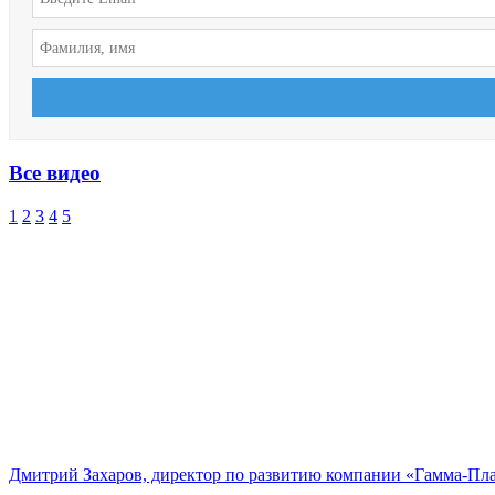
Все видео
1
2
3
4
5
Дмитрий Захаров, директор по развитию компании «Гамма-Пл