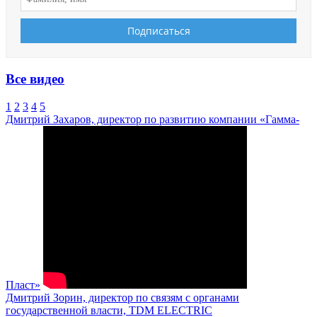
Все видео
1
2
3
4
5
Дмитрий Захаров, директор по развитию компании «Гамма-
Пласт»
Дмитрий Зорин, директор по связям с органами
государственной власти, TDM ELECTRIC