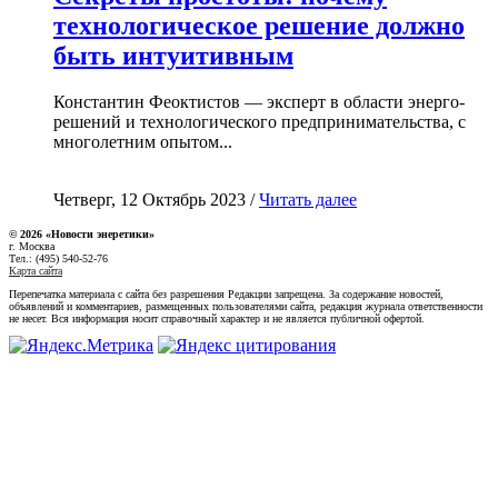
технологическое решение должно
быть интуитивным
Константин Феоктистов — эксперт в области энерго-
решений и технологического предпринимательства, с
многолетним опытом...
Четверг, 12 Октябрь 2023 /
Читать далее
© 2026 «Новости энеретики»
г. Москва
Тел.: (495) 540-52-76
Карта сайта
Перепечатка материала с сайта без разрешения Редакции запрещена. За содержание новостей,
объявлений и комментариев, размещенных пользователями сайта, редакция журнала ответственности
не несет. Вся информация носит справочный характер и не является публичной офертой.