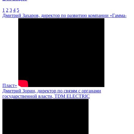
1
2
3
4
5
Дмитрий Захаров, директор по развитию компании «Гамма-
Пласт»
Дмитрий Зорин, директор по связям с органами
государственной власти, TDM ELECTRIC