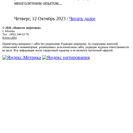
многолетним опытом...
Четверг, 12 Октябрь 2023 /
Читать далее
© 2026 «Новости энеретики»
г. Москва
Тел.: (495) 540-52-76
Карта сайта
Перепечатка материала с сайта без разрешения Редакции запрещена. За содержание новостей,
объявлений и комментариев, размещенных пользователями сайта, редакция журнала ответственности
не несет. Вся информация носит справочный характер и не является публичной офертой.