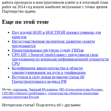
работа проходила в конструктивном ключе и в итоговый план
работ на 2014 год вошли наиболее актуальные с точки зрения
Партнерства задачи.
Еще по этой теме
Под эгидой НОП и НОСТРОЙ прошел семинар для
юристов
Негосударственная экспертиза: развитие сюжета
продолжается
Проектировщики обсудили судьбу ГИПов
СРО НП «ЭнергоСтройАльянс» представила свои
предложения по вопросам информационной открытости
СРО
Кодификация законодательства в области
саморегулирования: на пути к унификации
Вступила в силу новая редакция статьи 60
Градостроительного кодекса РФ
Метки:
генерация
,
Дмитрий Мурзинцев
,
НП «Гидроэнергетика России»
,
СРО НП «ЭнергоСтройАльянс»
,
строительство объектов энергетики
,
электроэнергетика России
Интересная статья? Поделитесь ей с друзьями: